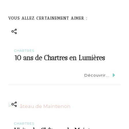
a
t
VOUS ALLEZ CERTAINEMENT AIMER :
i
o
n
CHARTRES
10 ans de Chartres en Lumières
Découvrir...
CHARTRES