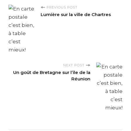
P
PREVIOUS POST
Lumière sur la ville de Chartres
o
s
t
N
NEXT POST
Un goût de Bretagne sur l’île de la
a
Réunion
v
i
g