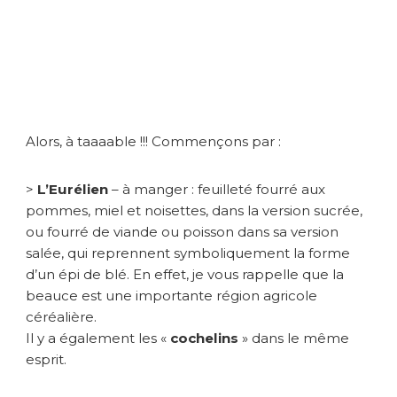
c
’
e
s
t
b
i
e
Alors, à taaaable !!! Commençons par :
n
,
>
L’Eurélien
– à manger : feuilleté fourré aux
à
t
pommes, miel et noisettes, dans la version sucrée,
a
ou fourré de viande ou poisson dans sa version
b
salée, qui reprennent symboliquement la forme
l
d’un épi de blé. En effet, je vous rappelle que la
e
beauce est une importante région agricole
c
céréalière.
’
Il y a également les «
cochelins
» dans le même
e
s
esprit.
t
m