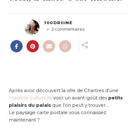
100DRIIINE
s
2 commentaires
u
r
E
n
c
a
r
t
e
Après avoir découvert la ville de Chartres d’une
p
manière culturelle
voici un avant-goût des
petits
o
plaisirs du palais
que l’on peut y trouver…
s
Le paysage carte postale vous connaissez
t
a
maintenant ?
l
e