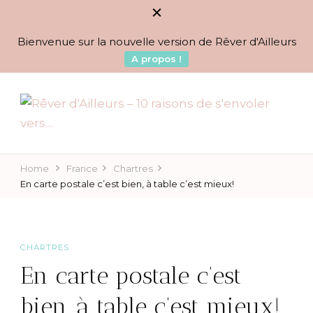
Bienvenue sur la nouvelle version de Rêver d'Ailleurs
A propos !
BLOG VOYAGES DEPUIS 2010
Rêver d'Ailleurs – 10
raisons de s'envoler vers…
Home
France
Chartres
En carte postale c’est bien, à table c’est mieux!
CHARTRES
En carte postale c’est
bien, à table c’est mieux!