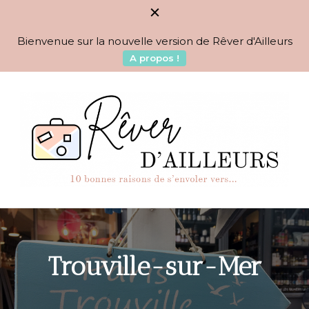
Bienvenue sur la nouvelle version de Rêver d'Ailleurs
A propos !
BLOG VOYAGES DEPUIS 2010
Rêver d'Ailleurs – 10
raisons de s'envoler vers…
Trouville-sur-Mer