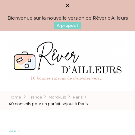
Bienvenue sur la nouvelle version de Rêver d'Ailleurs
A propos !
BLOG VOYAGES DEPUIS 2010
Rêver d'Ailleurs – 10
raisons de s'envoler vers…
Home
France
Nord-Est
Paris
40 conseils pour un parfait séjour à Paris
PARIS