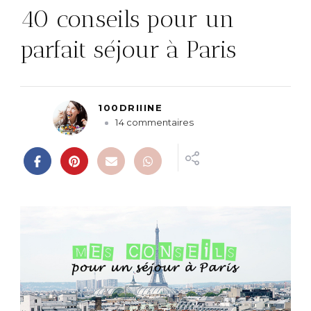
40 conseils pour un
parfait séjour à Paris
100DRIIINE
s
14 commentaires
u
r
4
0
c
o
n
s
e
i
l
s
p