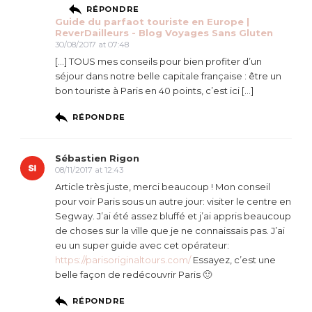
RÉPONDRE
Guide du parfaot touriste en Europe |
ReverDailleurs - Blog Voyages Sans Gluten
30/08/2017 at 07:48
[…] TOUS mes conseils pour bien profiter d’un
séjour dans notre belle capitale française : être un
bon touriste à Paris en 40 points, c’est ici […]
RÉPONDRE
Sébastien Rigon
08/11/2017 at 12:43
Article très juste, merci beaucoup ! Mon conseil
pour voir Paris sous un autre jour: visiter le centre en
Segway. J’ai été assez bluffé et j’ai appris beaucoup
de choses sur la ville que je ne connaissais pas. J’ai
eu un super guide avec cet opérateur:
https://parisoriginaltours.com/
Essayez, c’est une
belle façon de redécouvrir Paris 🙂
RÉPONDRE