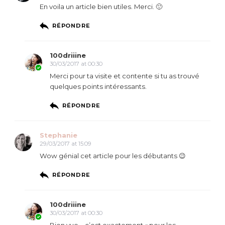
En voila un article bien utiles. Merci. 🙂
RÉPONDRE
100driiine
30/03/2017 at 00:30
Merci pour ta visite et contente si tu as trouvé
quelques points intéressants.
RÉPONDRE
Stephanie
29/03/2017 at 15:09
Wow génial cet article pour les débutants 😉
RÉPONDRE
100driiine
30/03/2017 at 00:30
Bien vue – c’est exactement « pour les