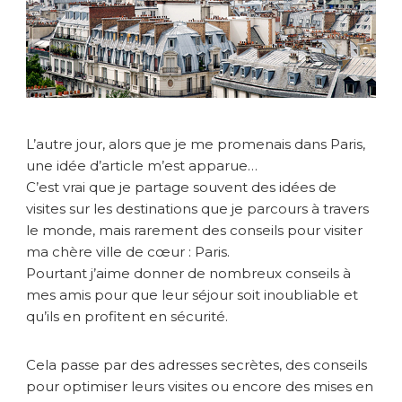
o
u
r
u
n
p
a
L’autre jour, alors que je me promenais dans Paris,
r
une idée d’article m’est apparue…
f
C’est vrai que je partage souvent des idées de
a
visites sur les destinations que je parcours à travers
i
t
le monde, mais rarement des conseils pour visiter
s
ma chère ville de cœur : Paris.
é
Pourtant j’aime donner de nombreux conseils à
j
mes amis pour que leur séjour soit inoubliable et
o
qu’ils en profitent en sécurité.
u
r
à
Cela passe par des adresses secrètes, des conseils
P
pour optimiser leurs visites ou encore des mises en
a