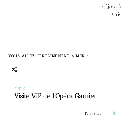
i
g
a
t
VOUS ALLEZ CERTAINEMENT AIMER :
i
o
n
PARIS
Visite VIP de l’Opéra Garnier
Découvrir...