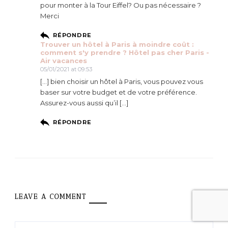
pour monter à la Tour Eiffel? Ou pas nécessaire ?
Merci
RÉPONDRE
Trouver un hôtel à Paris à moindre coût :
comment s'y prendre ? Hôtel pas cher Paris -
Air vacances
05/01/2021 at 09:53
[…] bien choisir un hôtel à Paris, vous pouvez vous
baser sur votre budget et de votre préférence.
Assurez-vous aussi qu’il […]
RÉPONDRE
LEAVE A COMMENT