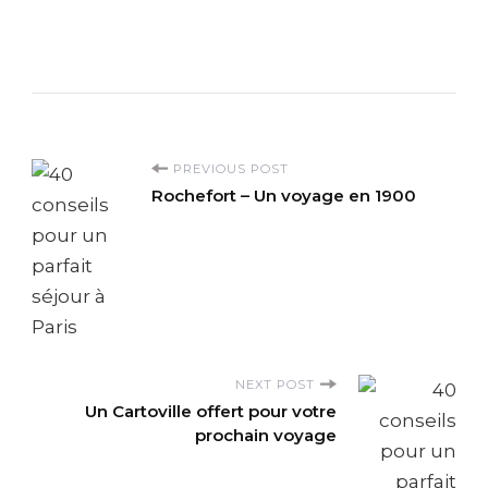
P
PREVIOUS POST
Rochefort – Un voyage en 1900
o
s
t
N
NEXT POST
Un Cartoville offert pour votre
a
prochain voyage
v