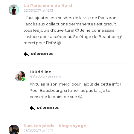
La Parisienne du Nord
23/03/2017 at 16:13
Il faut ajouter les musées de la ville de Paris dont
l’accès aux collections permanentes est gratuit
tous les jours d’ouverture! 😉 Je ne connaissais
l’astuce pour accéder au 5e étage de Beaubourg!
merci pour l’info! 🙂
RÉPONDRE
100driiine
30/03/2017 at 00:29
Ah tu as raison, merci pour l’ajout de cette info !
Pour Beaubourg, si tu ne l’as pas fait, je te
conseille le point de vue 🙂
RÉPONDRE
Suis tes pieds - blog voyage
28/03/2017 at 12:17