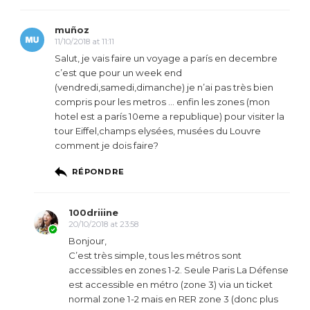
muñoz
11/10/2018 at 11:11
Salut, je vais faire un voyage a parís en decembre
c’est que pour un week end
(vendredi,samedi,dimanche) je n’ai pas très bien
compris pour les metros … enfin les zones (mon
hotel est a parís 10eme a republique) pour visiter la
tour Eiffel,champs elysées, musées du Louvre
comment je dois faire?
RÉPONDRE
100driiine
20/10/2018 at 23:58
Bonjour,
C’est très simple, tous les métros sont
accessibles en zones 1-2. Seule Paris La Défense
est accessible en métro (zone 3) via un ticket
normal zone 1-2 mais en RER zone 3 (donc plus