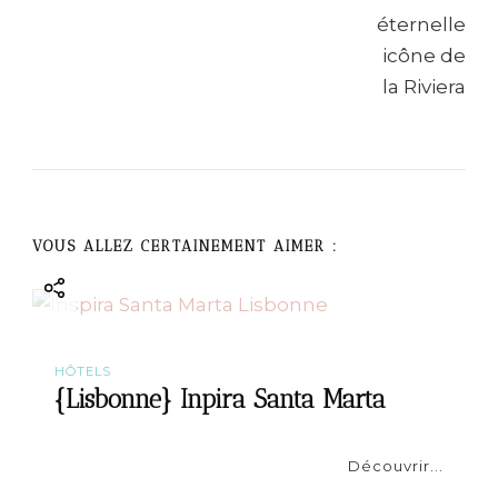
v
i
g
a
t
VOUS ALLEZ CERTAINEMENT AIMER :
i
o
n
HÔTELS
{Lisbonne} Inpira Santa Marta
Découvrir...