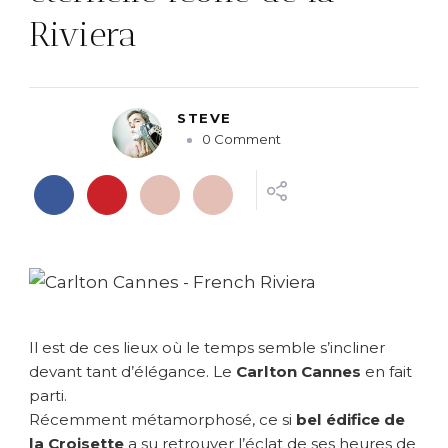
Riviera
STEVE
o
0 Comment
n
{
C
a
n
n
e
s
}
Il est de ces lieux où le temps semble s’incliner
L
e
devant tant d’élégance. Le
Carlton Cannes
en fait
C
parti.
a
Récemment métamorphosé, ce si
bel édifice de
r
la Croisette
a su retrouver l’éclat de ses heures de