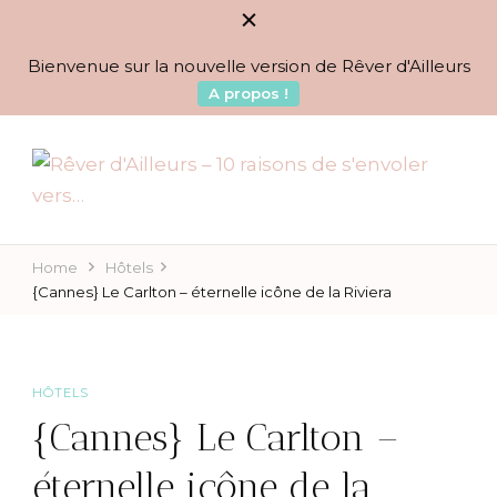
Bienvenue sur la nouvelle version de Rêver d'Ailleurs
A propos !
BLOG VOYAGES DEPUIS 2010
Rêver d'Ailleurs – 10
raisons de s'envoler vers…
Home
Hôtels
{Cannes} Le Carlton – éternelle icône de la Riviera
HÔTELS
{Cannes} Le Carlton –
éternelle icône de la