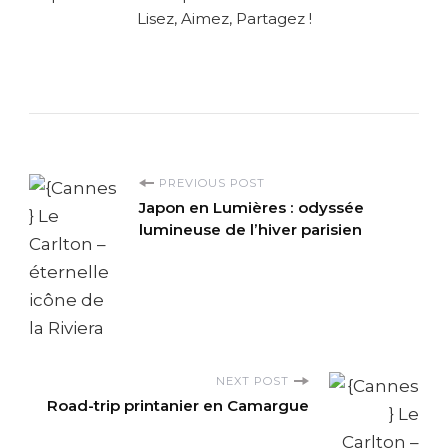
Lisez, Aimez, Partagez !
P
PREVIOUS POST
Japon en Lumières : odyssée
o
lumineuse de l’hiver parisien
s
t
N
NEXT POST
Road-trip printanier en Camargue
a