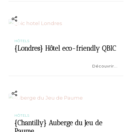
HÔTELS
{Londres} Hôtel eco-friendly QBIC
Découvrir...
HÔTELS
{Chantilly} Auberge du Jeu de
Paume