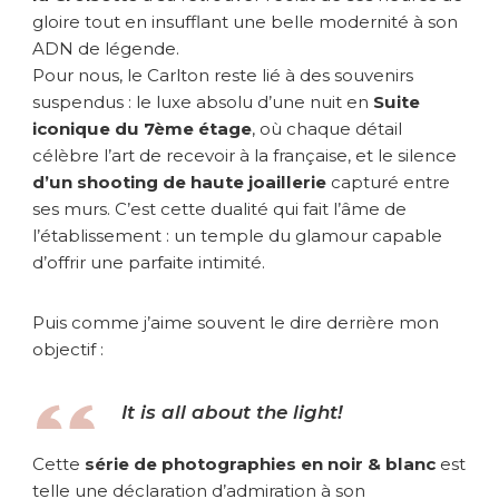
l
gloire tout en insufflant une belle modernité à son
t
ADN de légende.
o
Pour nous, le Carlton reste lié à des souvenirs
n
–
suspendus : le luxe absolu d’une nuit en
Suite
é
iconique du 7ème étage
, où chaque détail
t
célèbre l’art de recevoir à la française, et le silence
e
d’un shooting de haute joaillerie
capturé entre
r
ses murs. C’est cette dualité qui fait l’âme de
n
l’établissement : un temple du glamour capable
e
d’offrir une parfaite intimité.
l
l
e
Puis comme j’aime souvent le dire derrière mon
i
objectif :
c
ô
n
It is all about the light!
e
d
Cette
série de photographies en
noir & blanc
est
e
telle une déclaration d’admiration à son
l