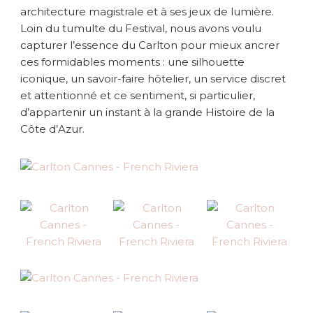
architecture magistrale et à ses jeux de lumière.
a
Loin du tumulte du Festival, nous avons voulu
R
i
capturer l’essence du Carlton pour mieux ancrer
v
ces formidables moments : une silhouette
i
iconique, un savoir-faire hôtelier, un service discret
e
et attentionné et ce sentiment, si particulier,
r
d’appartenir un instant à la grande Histoire de la
a
Côte d’Azur.