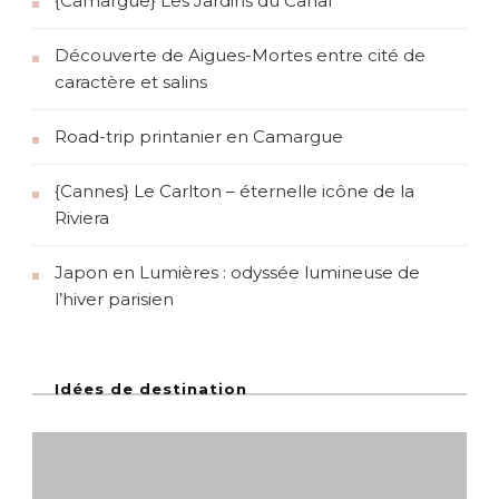
{Camargue} Les Jardins du Canal
Découverte de Aigues-Mortes entre cité de
caractère et salins
Road-trip printanier en Camargue
{Cannes} Le Carlton – éternelle icône de la
Riviera
Japon en Lumières : odyssée lumineuse de
l’hiver parisien
Idées de destination