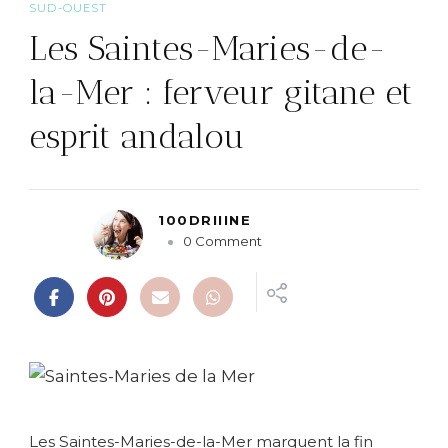
SUD-OUEST
Les Saintes-Maries-de-
la-Mer : ferveur gitane et
esprit andalou
100DRIIINE
o
0 Comment
n
L
e
s
S
a
i
n
t
Les Saintes-Maries-de-la-Mer marquent la fin