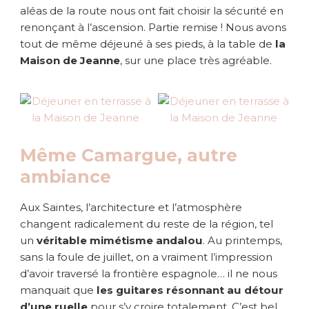
d
aléas de la route nous ont fait choisir la sécurité en
a
renonçant à l’ascension. Partie remise ! Nous avons
l
tout de même déjeuné à ses pieds, à la table de
la
o
Maison de Jeanne
, sur une place très agréable.
u
Même Camargue, autre
ambiance
Aux Saintes, l’architecture et l’atmosphère
changent radicalement du reste de la région, tel
un
véritable mimétisme andalou
. Au printemps,
sans la foule de juillet, on a vraiment l’impression
d’avoir traversé la frontière espagnole… il ne nous
manquait que
les guitares résonnant au détour
d’une ruelle
pour s’y croire totalement. C’est bel