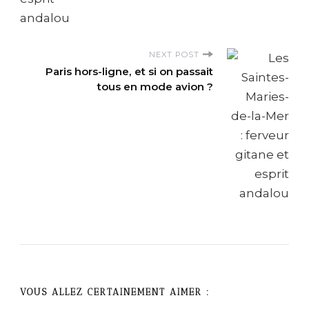
N
a
NEXT POST
v
Paris hors-ligne, et si on passait
tous en mode avion ?
i
g
a
t
i
o
n
VOUS ALLEZ CERTAINEMENT AIMER :