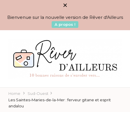
Bienvenue sur la nouvelle version de Rêver d'Ailleurs
A propos !
BLOG VOYAGES DEPUIS 2010
Rêver d'Ailleurs – 10
raisons de s'envoler vers…
Home
Sud-Ouest
Les Saintes-Maries-de-la-Mer : ferveur gitane et esprit
andalou