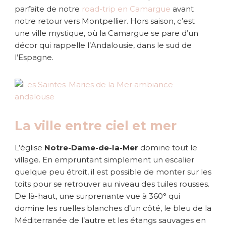
e
parfaite de notre
road-trip en Camargue
avant
s
notre retour vers Montpellier. Hors saison, c’est
-
une ville mystique, où la Camargue se pare d’un
M
a
décor qui rappelle l’Andalousie, dans le sud de
r
l’Espagne.
i
e
s
-
d
e
La ville entre ciel et mer
-
l
L’église
Notre-Dame-de-la-Mer
domine tout le
a
village. En empruntant simplement un escalier
-
M
quelque peu étroit, il est possible de monter sur les
e
toits pour se retrouver au niveau des tuiles rousses.
r
De là-haut, une surprenante vue à 360° qui
:
domine les ruelles blanches d’un côté, le bleu de la
f
Méditerranée de l’autre et les étangs sauvages en
e