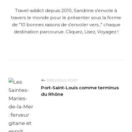
Travel-addict depuis 2010, Sandrine s'envole à
travers le monde pour le présenter sous la forme
de "10 bonnes raisons de s'envoler vers..." chaque
destination parcourue. Cliquez, Lisez, Voyagez !
P
PREVIOUS POST
Port-Saint-Louis comme terminus
o
du Rhône
s
t