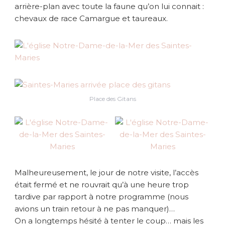
arrière-plan avec toute la faune qu’on lui connait :
r
chevaux de race Camargue et taureaux.
v
e
u
r
g
i
t
a
Place des Gitans
n
e
e
t
e
s
p
Malheureusement, le jour de notre visite, l’accès
r
était fermé et ne rouvrait qu’à une heure trop
i
tardive par rapport à notre programme (nous
t
avions un train retour à ne pas manquer)…
a
n
On a longtemps hésité à tenter le coup… mais les