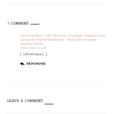
1 COMMENT
Coronavirus TOP 10 pour voyager depuis son
canapé | ReverDailleurs - Blog de voyage
depuis 2010
12/04/2020 at 14:18
[…] Amérique […]
RÉPONDRE
LEAVE A COMMENT