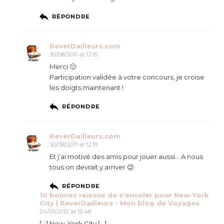
RÉPONDRE
ReverDailleurs.com
30/08/2011 at 12:15
Merci 🙂
Participation validée à votre concours, je croise
les doigts maintenant !
RÉPONDRE
ReverDailleurs.com
30/08/2011 at 12:19
Et j’ai motivé des amis pour jouer aussi… A nous
tous on devrait y arriver 😉
RÉPONDRE
10 bonnes raisons de s'envoler pour New-York
City | ReverDailleurs - Mon blog de Voyages
24/01/2012 at 19:48
[…] New-York City […]