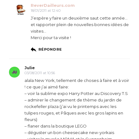
ReverDailleurs.com
18/01/2011 at 12:40
J’espère y faire un deuxième saut cette année…
et rapporter plein de nouvelles bonnes idées de
visites…
Merci pour ta visite !
RÉPONDRE
Julie
03/08/2011 at 10:56
alala New York, tellement de choses à faire et à voir
! ce que j’ai aimé faire:
– voir la sublime expo Harry Potter au Discovery T.S
– admirer le changement de thème du jardin de
rockefeller plaza (j’ai vu le printemps avec les
tulipes rouges, et Pâques avec les gros lapins en
fleurs)
– flaner dans la boutique LEGO
– déguster un bon cheesecake new-yorkais
– visiter le musée MOMA et le Guggenheim