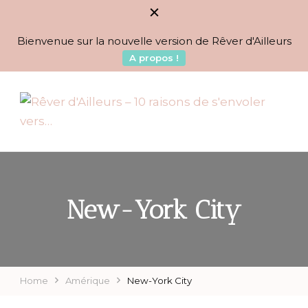
Bienvenue sur la nouvelle version de Rêver d'Ailleurs
A propos !
BLOG VOYAGES DEPUIS 2010
Rêver d'Ailleurs – 10
raisons de s'envoler vers…
New-York City
Home
Amérique
New-York City