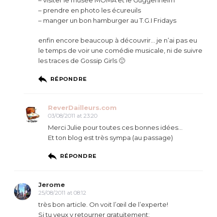
– prendre en photo les écureuils
– manger un bon hamburger au T.G.I Fridays
enfin encore beaucoup à découvrir… je n’ai pas eu
le temps de voir une comédie musicale, ni de suivre
les traces de Gossip Girls 🙂
RÉPONDRE
ReverDailleurs.com
03/08/2011 at 23:20
Merci Julie pour toutes ces bonnes idées…
Et ton blog est très sympa (au passage)
RÉPONDRE
Jerome
25/08/2011 at 08:12
très bon article. On voit l’œil de l’experte!
Si tu veux y retourner gratuitement: