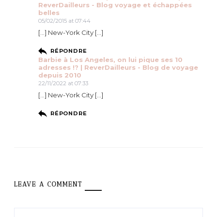
ReverDailleurs - Blog voyage et échappées
belles
05/02/2015 at 07:44
[…] New-York City […]
RÉPONDRE
Barbie à Los Angeles, on lui pique ses 10
adresses !? | ReverDailleurs - Blog de voyage
depuis 2010
22/11/2022 at 07:33
[…] New-York City […]
RÉPONDRE
LEAVE A COMMENT