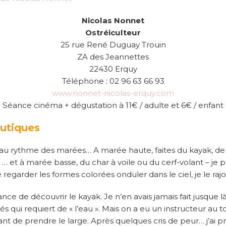
Nicolas Nonnet
Ostréiculteur
25 rue René Duguay Trouin
ZA des Jeannettes
22430 Erquy
Téléphone : 02 96 63 66 93
www.nonnet-nicolas-erquy.com
Séance cinéma + dégustation à 11€ / adulte et 6€ / enfant
autiques
re au rythme des marées… A marée haute, faites du kayak, de 
 … et à marée basse, du char à voile ou du cerf-volant – je p
garder les formes colorées onduler dans le ciel, je le rajout
ance de découvrir le kayak. Je n’en avais jamais fait jusque l
tés qui requiert de « l’eau ». Mais on a eu un instructeur au 
ant de prendre le large. Après quelques cris de peur… j’ai 