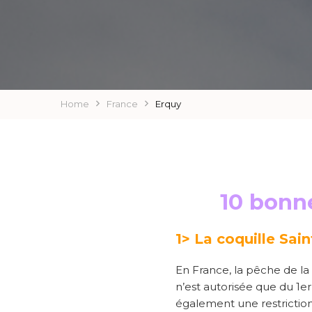
Home
France
Erquy
10 bonn
1> La coquille Sai
En France, la pêche de la
n’est autorisée que du 1er 
également une restriction