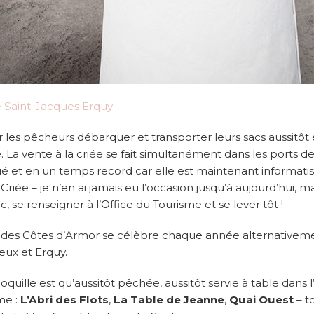
oir les pêcheurs débarquer et transporter leurs sacs aussit
 La vente à la criée se fait simultanément dans les ports d
é et en un temps record car elle est maintenant informatisée
 Criée – je n’en ai jamais eu l’occasion jusqu’à aujourd’hui, m
, se renseigner à l’Office du Tourisme et se lever tôt !
 des Côtes d’Armor se célèbre chaque année alternativemen
eux et Erquy.
coquille est qu’aussitôt pêchée, aussitôt servie à table dan
me :
L’Abri des Flots
,
La Table de Jeanne
,
Quai Ouest
– t