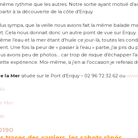
u même rythme que les autres. Notre sortie ayant motivé d’
partir à la découverte de la côte d’Erquy.
lus sympa, que la veille nous avions fait la même balade mais
ort. Cela nous donnait donc un autre point de vue sur Erquy.
ême l’eau et la mer étant d’huile ce jour-là, toutes les cond
Une fois la peur de « passer à l’eau » partie, j’ai pris du pl
s avons peu de photos… car trop de risque d’échapper l’ap
 expérience. Moi-même, si j’en ai l’occasion je referais d
e la Mer
située sur le Port d’Erquy – 02 96 72 32 62 ou
www.
s traces des carriers, les sabots râpés