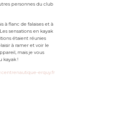
autres personnes du club
 à flanc de falaises et à
 Les sensations en kayak
itions étaient réunies
aisir à ramer et voir le
pareil, mais je vous
u kayak !
centrenautique-erquy.fr