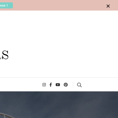
os !
Search