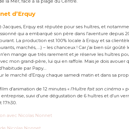
de la Mer, face à la plage du Centre.
nnet d’Erquy
nt-Jacques, Erquy est réputée pour ses huîtres, et notamme
ssionné qui a embarqué son père dans l’aventure depuis 200
courant. La production est 100% locale à Erquy et sa clientèl
rants, marchés, …) – les chanceux ! Car j’ai bien sûr goûté 
e n’en mange que très rarement et je réserve les huîtres po
 avec mon grand-père, lui qui en raffole. Mais je dois avouer 
 d’habitude par Papy…
 sur le marché d’Erquy chaque samedi matin et dans sa pro
film d’animation de 12 minutes «
l’Huître fait son cinéma
» p
n entreprise, suivi d’une dégustation de 6 huîtres et d’un ver
t 17h30.