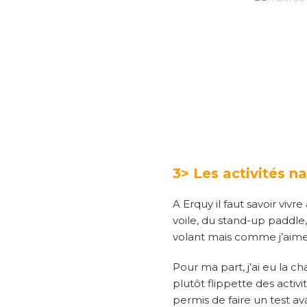
3> Les activités n
A Erquy il faut savoir viv
voile, du stand-up paddle,
volant mais comme j’aime re
Pour ma part, j’ai eu la ch
plutôt flippette des activi
permis de faire un test av