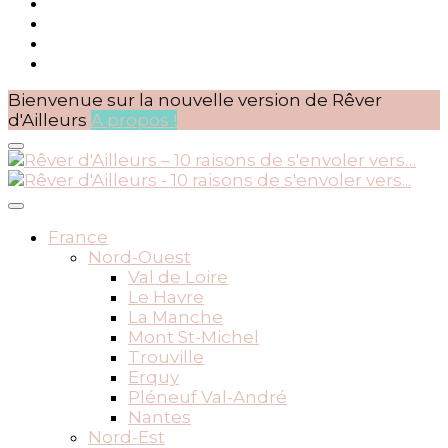
Bienvenue sur la nouvelle version de Rêver
d'Ailleurs
A propos !
BLOG VOYAGES DEPUIS 2010
Rêver d'Ailleurs – 10 raisons
France
Nord-Ouest
de s'envoler vers…
Val de Loire
Le Havre
La Manche
Mont St-Michel
Trouville
Erquy
Pléneuf Val-André
Nantes
Nord-Est