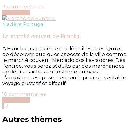
sur
9 commentaires
Ascension
Découvrir...
de
Funchal
Madère
Portugal
en
cable
Le marché couvert de Funchal
car
A Funchal, capitale de madère, il est très sympa
de découvrir quelques aspects de la ville comme
le marché couvert : Mercado dos Lavradores. Dès
l’entrée, vous serez séduits par des marchandes
de fleurs fraiches en costume du pays.
L’ambiance est posée, en route pour un véritable
voyage gustatif et olfactif.
sur
10 commentaires
Le
Découvrir...
Pagination
Page
Page
marché
1
2
couvert
des
de
Autres thèmes
Funchal
publications