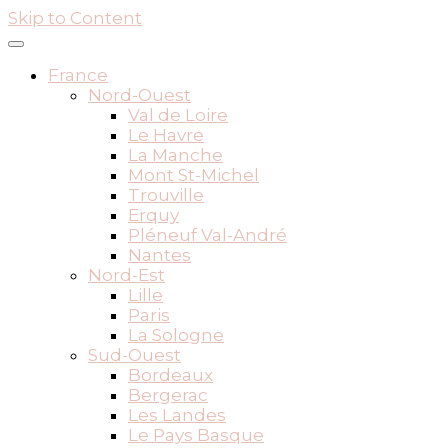
Skip to Content
France
Nord-Ouest
Val de Loire
Le Havre
La Manche
Mont St-Michel
Trouville
Erquy
Pléneuf Val-André
Nantes
Nord-Est
Lille
Paris
La Sologne
Sud-Ouest
Bordeaux
Bergerac
Les Landes
Le Pays Basque