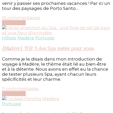
venir y passer ses prochaines vacances ! Par ici un
tour des paysages de Porto Santo…
sur
16 commentaires
Faire
Découvrir...
le
tour
de
Hôtels
Madère
Portugal
Porto
Santo
{Madère} TOP 5 des Spa testés pour vous
Comme je le disais dans mon introduction de
voyage à Madère, le thème était lié au bien-être
et à la détente. Nous avons en effet eu la chance
de tester plusieurs Spa, ayant chacun leurs
spécificités et leur charme.
sur
11 commentaires
{Madère}
Découvrir...
TOP
5
Portugal
des