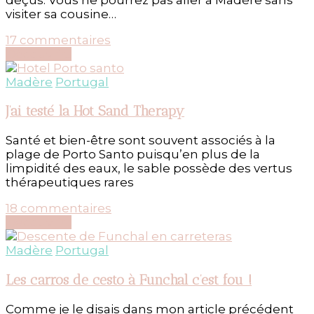
visiter sa cousine…
sur
17 commentaires
Escale
Découvrir...
dorée
à
Madère
Portugal
Porto
Santo
J’ai testé la Hot Sand Therapy
Santé et bien-être sont souvent associés à la
plage de Porto Santo puisqu’en plus de la
limpidité des eaux, le sable possède des vertus
thérapeutiques rares
sur
18 commentaires
J’ai
Découvrir...
testé
la
Madère
Portugal
Hot
Sand
Les carros de cesto à Funchal c’est fou !
Therapy
Comme je le disais dans mon article précédent