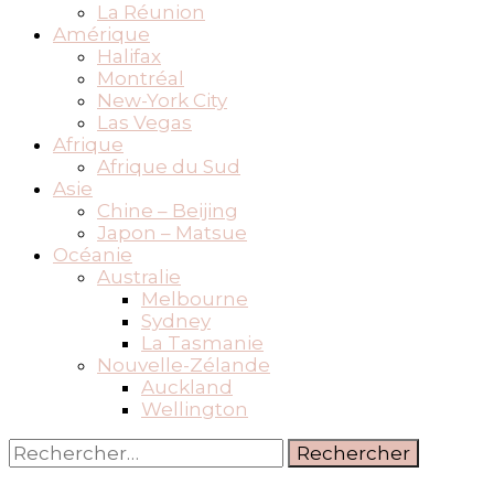
La Réunion
Amérique
Halifax
Montréal
New-York City
Las Vegas
Afrique
Afrique du Sud
Asie
Chine – Beijing
Japon – Matsue
Océanie
Australie
Melbourne
Sydney
La Tasmanie
Nouvelle-Zélande
Auckland
Wellington
Rechercher :