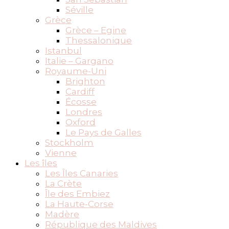
Séville
Grèce
Grèce – Egine
Thessalonique
Istanbul
Italie – Gargano
Royaume-Uni
Brighton
Cardiff
Écosse
Londres
Oxford
Le Pays de Galles
Stockholm
Vienne
Les îles
Les Îles Canaries
La Crète
Île des Embiez
La Haute-Corse
Madère
République des Maldives