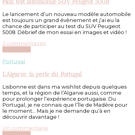
à
Mon test automobile SUV Peugeot 5008
Lisbonne
Le lancement d’un nouveau modèle automobile
est toujours un grand évènement et j’ai eu la
chance de participer au test du SUV Peugeot
5008. Débrief de mon essai en images et vidéo !
sur
2 commentaires
Mon
Découvrir...
test
automobile
Portugal
SUV
Peugeot
L’Algarve, la perle du Portugal
5008
Lisbonne est dans ma wishlist depuis quelques
temps, et la région de l’Algarve aussi, comme
pour prolonger l’expérience portugaise. Du
Portugal, je ne connais que l’île de Madère pour
le moment… Mais je ne demande qu’à en
découvrir davantage !
sur
Un commentaire
L’Algarve,
Découvrir...