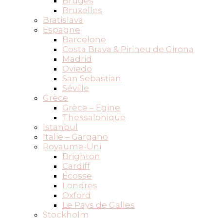
Bruges
Bruxelles
Bratislava
Espagne
Barcelone
Costa Brava & Pirineu de Girona
Madrid
Oviedo
San Sebastian
Séville
Grèce
Grèce – Egine
Thessalonique
Istanbul
Italie – Gargano
Royaume-Uni
Brighton
Cardiff
Écosse
Londres
Oxford
Le Pays de Galles
Stockholm