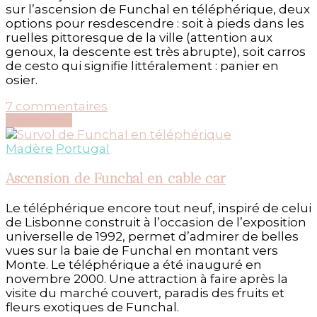
sur l’ascension de Funchal en téléphérique, deux
options pour resdescendre : soit à pieds dans les
ruelles pittoresque de la ville (attention aux
genoux, la descente est très abrupte), soit carros
de cesto qui signifie littéralement : panier en
osier.
sur
7 commentaires
Les
Découvrir...
carros
de
Madère
Portugal
cesto
à
Ascension de Funchal en cable car
Funchal
c’est
Le téléphérique encore tout neuf, inspiré de celui
fou
de Lisbonne construit à l’occasion de l’exposition
!
universelle de 1992, permet d’admirer de belles
vues sur la baie de Funchal en montant vers
Monte. Le téléphérique a été inauguré en
novembre 2000. Une attraction à faire après la
visite du marché couvert, paradis des fruits et
fleurs exotiques de Funchal.