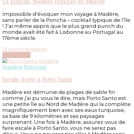
Spa
La poncha, boisson typique de Madère
testés
pour
Impossible d’évoquer mon voyage à Madère,
vous
sans parler de la Poncha – cocktail typique de l’île
! J’ai même appris que le plus grand punch du
monde avait été fait à Lisbonne au Portugal au
17ème siècle.
sur
13 commentaires
La
Découvrir...
poncha,
boisson
Madère
Portugal
typique
de
Escale dorée à Porto Santo
Madère
Madère est démunie de plages de sable fin
comme j’ai pu vous le dire, mais Porto Santo est
une petite île au Nord de Madère qui la complète
magnifiquement bien avec ses eaux turquoise,
sa baie de 9 kilomètres et ses paysages
surprenant. Une fois à Madère, assurez-vous de
faire escale à Porto Santo, vous ne serez pas
déçus. Vous ne pourrez pas aller à Madère sans