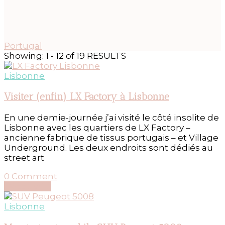
Portugal
Showing: 1 - 12 of 19 RESULTS
Lisbonne
Visiter (enfin) LX Factory à Lisbonne
En une demie-journée j’ai visité le côté insolite de
Lisbonne avec les quartiers de LX Factory –
ancienne fabrique de tissus portugais – et Village
Underground. Les deux endroits sont dédiés au
street art
on
0 Comment
Visiter
Découvrir...
(enfin)
LX
Lisbonne
Factory