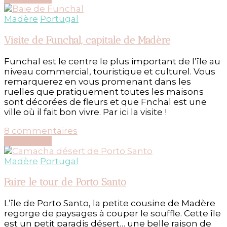
la
perle
Madère
Portugal
du
Portugal
Visite de Funchal, capitale de Madère
Funchal est le centre le plus important de l’île au
niveau commercial, touristique et culturel. Vous
remarquerez en vous promenant dans les
ruelles que pratiquement toutes les maisons
sont décorées de fleurs et que Fnchal est une
ville où il fait bon vivre. Par ici la visite !
sur
8 commentaires
Visite
Découvrir...
de
Funchal,
Madère
Portugal
capitale
de
Faire le tour de Porto Santo
Madère
L’île de Porto Santo, la petite cousine de Madère
regorge de paysages à couper le souffle. Cette île
est un petit paradis désert… une belle raison de