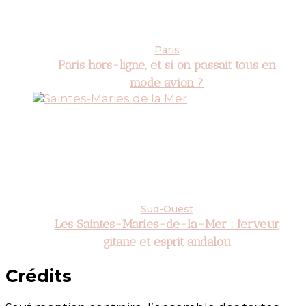
Paris
Paris hors-ligne, et si on passait tous en
mode avion ?
Sud-Ouest
Les Saintes-Maries-de-la-Mer : ferveur
gitane et esprit andalou
Crédits