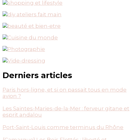
Derniers articles
Paris hors-ligne, et si on passait tous en mode
avion ?
Les Saintes-Maries-de-la-Mer : ferveur gitane et
esprit andalou
Port-Saint-Louis comme terminus du Rhône
{Camargue} Les Bois Flottés : liberté et