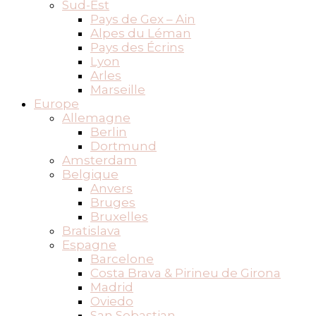
Sud-Est
Pays de Gex – Ain
Alpes du Léman
Pays des Écrins
Lyon
Arles
Marseille
Europe
Allemagne
Berlin
Dortmund
Amsterdam
Belgique
Anvers
Bruges
Bruxelles
Bratislava
Espagne
Barcelone
Costa Brava & Pirineu de Girona
Madrid
Oviedo
San Sebastian