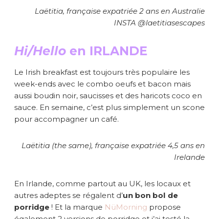
Laëtitia, française expatriée 2 ans en Australie
INSTA @laetitiasescapes
Hi/Hello
en IRLANDE
Le Irish breakfast est toujours très populaire les
week-ends avec le combo oeufs et bacon mais
aussi boudin noir, saucisses et des haricots coco en
sauce. En semaine, c’est plus simplement un scone
pour accompagner un café.
Laëtitia (the same), française expatriée 4,5 ans en
Irelande
En Irlande, comme partout au UK, les locaux et
autres adeptes se régalent d’
un bon bol de
porridge
! Et la marque
NüMorning
propose
également 2 versions de porridge et j’ai testé la