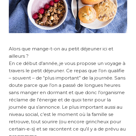
j
e
u
n
e
r
s
Alors que mange-t-on au petit déjeuner ici et
a
ailleurs ?
u
En ce début d’année, je vous propose un voyage à
t
travers le petit déjeuner. Ce repas que l’on qualifie
o
u
– souvent – de “plus important” de la journée. Sans
r
doute parce que l’on a passé de longues heures
d
sans manger en dormant et que donc l’organisme
u
réclame de l’énergie et de quoi tenir pour la
m
journée qui s’annonce. Le plus important aussi au
o
niveau social, c’est le moment où la famille se
n
retrouve, tout sourire (ou encore grincheux pour
d
e
certain-e-s) et se racontent ce qu’il y a de prévu au