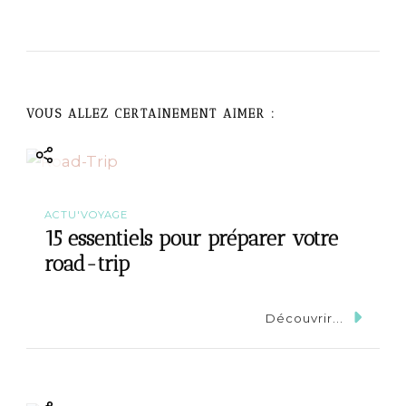
i
g
a
VOUS ALLEZ CERTAINEMENT AIMER :
t
i
ACTU'VOYAGE
o
15 essentiels pour préparer votre
road-trip
n
Découvrir...