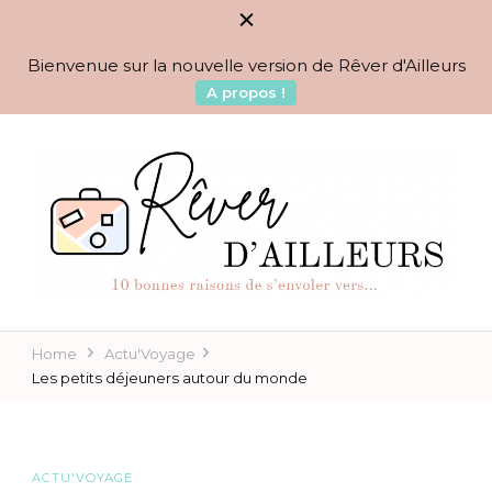
Bienvenue sur la nouvelle version de Rêver d'Ailleurs
A propos !
BLOG VOYAGES DEPUIS 2010
Rêver d'Ailleurs – 10
raisons de s'envoler vers…
Home
Actu'Voyage
Les petits déjeuners autour du monde
ACTU'VOYAGE