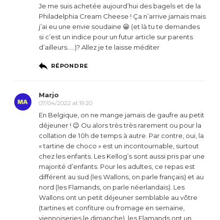
Je me suis achetée aujourd’hui des bagels et de la
Philadelphia Cream Cheese ! Ça n’arrive jamais mais
j’ai eu une envie soudaine 😀 (et là tu te demandes
si c’est un indice pour un futur article sur parents
d’ailleurs…..)? Allez je te laisse méditer
RÉPONDRE
Marjo
07/04/2022 at 19:20
En Belgique, on ne mange jamais de gaufre au petit
déjeuner ! 😉 Ou alors très très rarement ou pour la
collation de 10h de temps à autre. Par contre, oui, la
« tartine de choco » est un incontournable, surtout
chez les enfants. Les Kellog’s sont aussi pris par une
majorité d’enfants. Pour les adultes, ce repas est
différent au sud (les Wallons, on parle français) et au
nord (les Flamands, on parle néerlandais). Les
Wallons ont un petit déjeuner semblable au vôtre
(tartines et confiture ou fromage en semaine,
viennoiseries le dimanche), les Flamands ont un