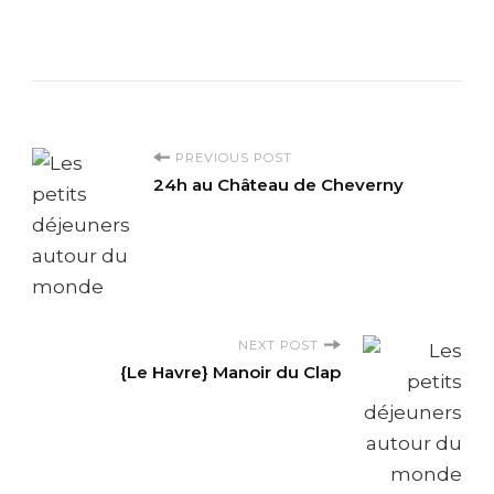
P
PREVIOUS POST
24h au Château de Cheverny
o
s
t
NEXT POST
N
{Le Havre} Manoir du Clap
a
v