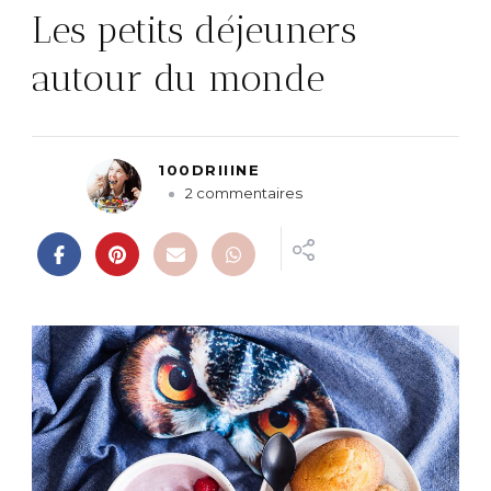
Les petits déjeuners
autour du monde
100DRIIINE
s
2 commentaires
u
r
L
e
s
p
e
t
i
t
s
d
é