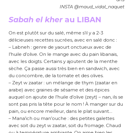
INSTA @maud_vidal_naquet
Sabah el kher
au LIBAN
On est plutôt sur du salé, même s’il y a 2-3
délicieuses recettes sucrées, avec en salé donc :
– Labneh : genre de yaourt onctueux avec de
l’huile d’olive. On le mange avec du pain libanais,
avec les doigts. Certains y ajoutent de la menthe
sèche. Ça passe aussi très bien en sandwich, avec
du concombre, de la tomate et des olives.
– Zeyt w zaatar : un mélange de thym (zaatar en
arabe) avec graines de sésame et des épices
auquel on ajoute de l’huile d’olive (zeyt) – nan, ils se
sont pas pris la tête pour le nom ! À manger sur du
pain, ou encore meilleur, dans le plat suivant…
– Mana’ich ou man’ouche : des petites galettes
avec soit du zeyt w zaatar, soit du fromage. Chaud
ou à température ambiante. On aime bien les