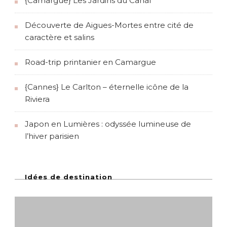
{Camargue} Les Jardins du Canal
Découverte de Aigues-Mortes entre cité de
caractère et salins
Road-trip printanier en Camargue
{Cannes} Le Carlton – éternelle icône de la
Riviera
Japon en Lumières : odyssée lumineuse de
l’hiver parisien
Idées de destination