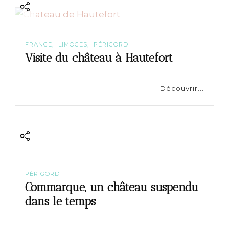
i
o
n
FRANCE
LIMOGES
PÉRIGORD
Visite du château à Hautefort
Découvrir...
PÉRIGORD
Commarque, un château suspendu
dans le temps