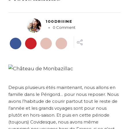
100DRIIINE
o
0 Comment
n
J
o
u
r
n
é
e
a
Depuis plusieurs étés maintenant, nous allons en
u
C
famille dans le Périgord… pour nous reposer. Nous
h
avons l’habitude de courir partout tout le reste de
â
l’année et les grands voyages sont pour nous
t
plutôt en hors-saison. Et puis en cette période
e
(toujours) Covidesque, nous avons même
a
supprimé nos voyages hors de France, si ce n’est