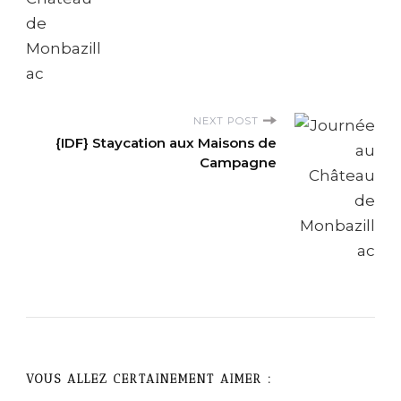
s
t
N
NEXT POST
{IDF} Staycation aux Maisons de
a
Campagne
v
i
g
a
t
VOUS ALLEZ CERTAINEMENT AIMER :