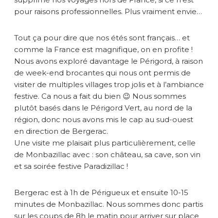
u
pour raisons professionnelles. Plus vraiment envie…
d
e
M
Tout ça pour dire que nos étés sont français… et
o
comme la France est magnifique, on en profite !
n
Nous avons exploré davantage le Périgord, à raison
b
de week-end brocantes qui nous ont permis de
a
z
visiter de multiples villages trop jolis et à l’ambiance
i
festive. Ca nous a fait du bien 😉 Nous sommes
l
plutôt basés dans le Périgord Vert, au nord de la
l
région, donc nous avons mis le cap au sud-ouest
a
en direction de Bergerac.
c
Une visite me plaisait plus particulièrement, celle
de Monbazillac avec : son château, sa cave, son vin
et sa soirée festive Paradizillac !
Bergerac est à 1h de Périgueux et ensuite 10-15
minutes de Monbazillac. Nous sommes donc partis
sur les coups de 8h le matin pour arriver sur place