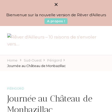
Bienvenue sur la nouvelle version de Rêver d'Ailleurs
A propos !
BLOG VOYAGES DEPUIS 2010
Rêver d'Ailleurs – 10
raisons de s'envoler vers…
Home
Sud-Ouest
Périgord
Journée au Château de Monbazillac
PÉRIGORD
Journée au Château de
Monbazillac