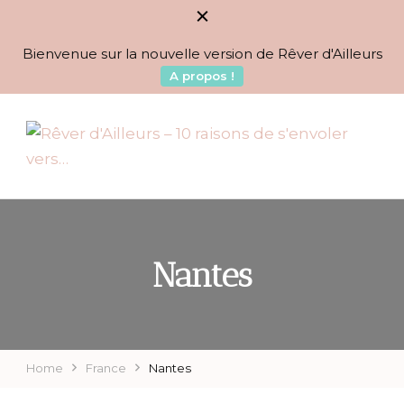
Bienvenue sur la nouvelle version de Rêver d'Ailleurs
A propos !
BLOG VOYAGES DEPUIS 2010
Rêver d'Ailleurs – 10
raisons de s'envoler vers…
Nantes
Home
France
Nantes