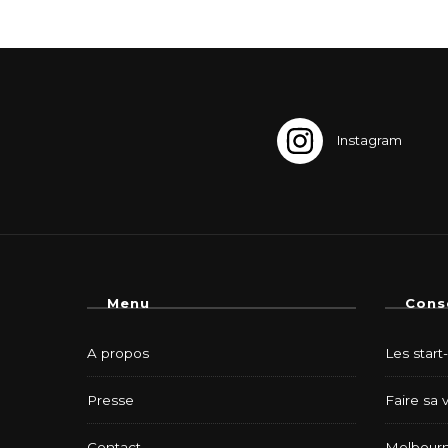
i
c
a
t
i
o
n
Menu
Cons
s
A propos
Les start
Presse
Faire sa 
Contact
Melbourn