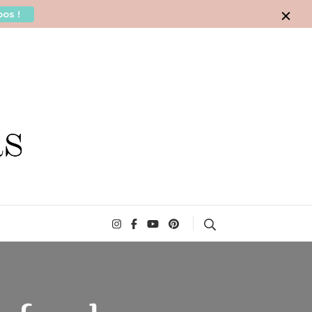
os !
Search