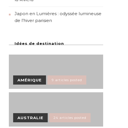
Japon en Lumières : odyssée lumineuse
de l’hiver parisien
Idées de destination
AMÉRIQUE
9 articles posted
AUSTRALIE
24 articles posted