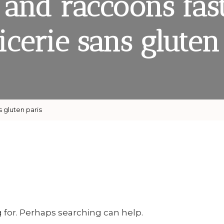
 and raccoons fas
icerie sans gluten
 gluten paris
g for. Perhaps searching can help.