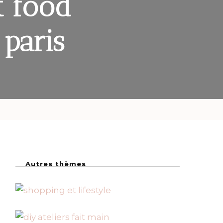
t food
 paris
Autres thèmes