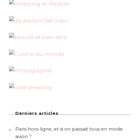
c
h
e
r
:
Derniers articles
Paris hors-ligne, et si on passait tous en mode
avion ?