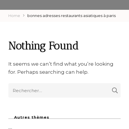
Home
bonnes adresses restaurants asiatiques à paris
Nothing Found
It seems we can’t find what you’re looking
for. Perhaps searching can help.
R
e
c
h
Autres thèmes
e
r