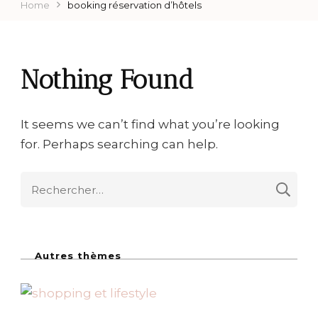
Home
booking réservation d’hôtels
Nothing Found
It seems we can’t find what you’re looking
for. Perhaps searching can help.
R
e
c
h
Autres thèmes
e
r
c