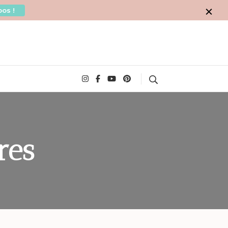
os !
Search
res