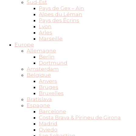
Sud-Est
Pays de Gex – Ain
Alpes du Léman
Pays des Écrins
Lyon
Arles
Marseille
Europe
Allemagne
Berlin
Dortmund
Amsterdam
Belgique
Anvers
Bruges
Bruxelles
Bratislava
Espagne
Barcelone
Costa Brava & Pirineu de Girona
Madrid
Oviedo
San Sebastian