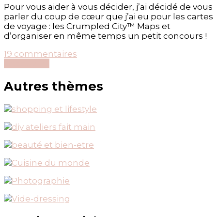
Pour vous aider à vous décider, j’ai décidé de vous
parler du coup de cœur que j’ai eu pour les cartes
de voyage : les Crumpled City™ Maps et
d’organiser en même temps un petit concours !
sur
19 commentaires
[Concours]
Découvrir...
Célébrons
ensemble
Autres thèmes
la
rentrée…