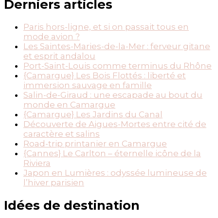
Derniers articles
Paris hors-ligne, et si on passait tous en
mode avion ?
Les Saintes-Maries-de-la-Mer : ferveur gitane
et esprit andalou
Port-Saint-Louis comme terminus du Rhône
{Camargue} Les Bois Flottés : liberté et
immersion sauvage en famille
Salin-de-Giraud : une escapade au bout du
monde en Camargue
{Camargue} Les Jardins du Canal
Découverte de Aigues-Mortes entre cité de
caractère et salins
Road-trip printanier en Camargue
{Cannes} Le Carlton – éternelle icône de la
Riviera
Japon en Lumières : odyssée lumineuse de
l’hiver parisien
Idées de destination