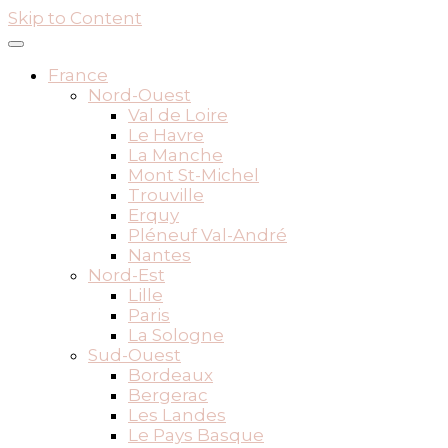
Skip to Content
France
Nord-Ouest
Val de Loire
Le Havre
La Manche
Mont St-Michel
Trouville
Erquy
Pléneuf Val-André
Nantes
Nord-Est
Lille
Paris
La Sologne
Sud-Ouest
Bordeaux
Bergerac
Les Landes
Le Pays Basque