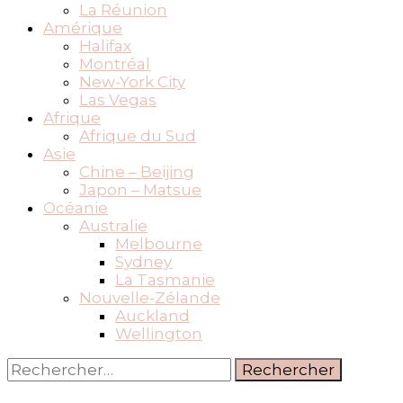
La Réunion
Amérique
Halifax
Montréal
New-York City
Las Vegas
Afrique
Afrique du Sud
Asie
Chine – Beijing
Japon – Matsue
Océanie
Australie
Melbourne
Sydney
La Tasmanie
Nouvelle-Zélande
Auckland
Wellington
Rechercher :