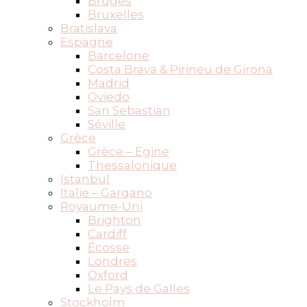
Bruges
Bruxelles
Bratislava
Espagne
Barcelone
Costa Brava & Pirineu de Girona
Madrid
Oviedo
San Sebastian
Séville
Grèce
Grèce – Egine
Thessalonique
Istanbul
Italie – Gargano
Royaume-Uni
Brighton
Cardiff
Écosse
Londres
Oxford
Le Pays de Galles
Stockholm