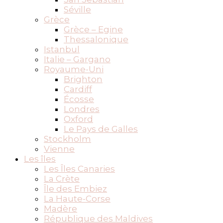
Séville
Grèce
Grèce – Egine
Thessalonique
Istanbul
Italie – Gargano
Royaume-Uni
Brighton
Cardiff
Écosse
Londres
Oxford
Le Pays de Galles
Stockholm
Vienne
Les îles
Les Îles Canaries
La Crète
Île des Embiez
La Haute-Corse
Madère
République des Maldives