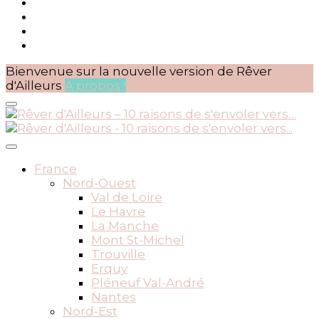
Bienvenue sur la nouvelle version de Rêver
d'Ailleurs
A propos !
BLOG VOYAGES DEPUIS 2010
Rêver d'Ailleurs – 10 raisons
France
Nord-Ouest
de s'envoler vers…
Val de Loire
Le Havre
La Manche
Mont St-Michel
Trouville
Erquy
Pléneuf Val-André
Nantes
Nord-Est