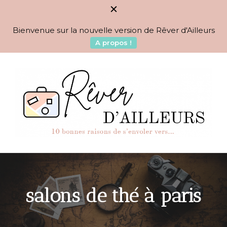
Bienvenue sur la nouvelle version de Rêver d'Ailleurs
A propos !
BLOG VOYAGES DEPUIS 2010
Rêver d'Ailleurs – 10
raisons de s'envoler vers…
salons de thé à paris