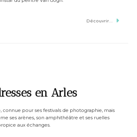
 l’instar du peintre Van Gogh.
Découvrir...
resses en Arles
ce, connue pour ses festivals de photographie, mais
me ses arènes, son amphithéâtre et ses ruelles
 propice aux échanges.