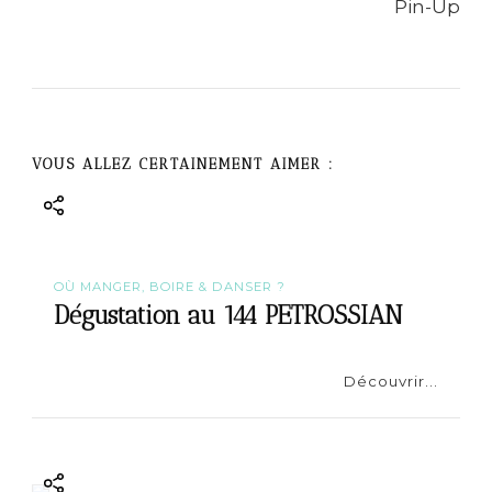
a
v
i
g
VOUS ALLEZ CERTAINEMENT AIMER :
a
t
OÙ MANGER, BOIRE & DANSER ?
i
Dégustation au 144 PETROSSIAN
o
Découvrir...
n