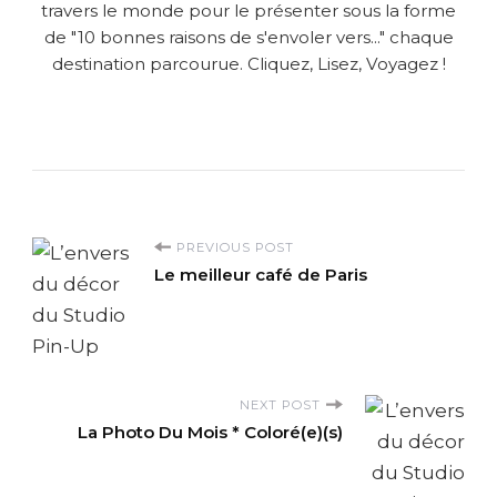
travers le monde pour le présenter sous la forme
de "10 bonnes raisons de s'envoler vers..." chaque
destination parcourue. Cliquez, Lisez, Voyagez !
P
PREVIOUS POST
Le meilleur café de Paris
o
s
t
NEXT POST
La Photo Du Mois * Coloré(e)(s)
N