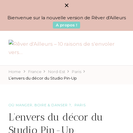
Bienvenue sur la nouvelle version de Rêver d'Ailleurs
A propos !
BLOG VOYAGES DEPUIS 2010
Rêver d'Ailleurs – 10
raisons de s'envoler vers…
Home
France
Nord-Est
Paris
L’envers du décor du Studio Pin-Up
OÙ MANGER, BOIRE & DANSER ?
PARIS
L’envers du décor du
Studio Pin-Up