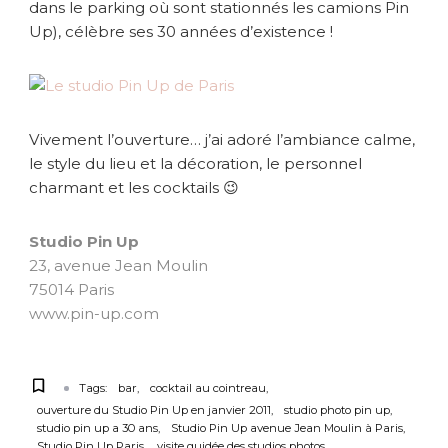
dans le parking où sont stationnés les camions Pin
Up), célèbre ses 30 années d’existence !
Vivement l’ouverture… j’ai adoré l’ambiance calme,
le style du lieu et la décoration, le personnel
charmant et les cocktails 😉
Studio Pin Up
23, avenue Jean Moulin
75014 Paris
www.pin-up.com
Tags:
bar
cocktail au cointreau
ouverture du Studio Pin Up en janvier 2011
studio photo pin up
studio pin up a 30 ans
Studio Pin Up avenue Jean Moulin à Paris
Studio Pin Up Paris
visite guidée des studios photos