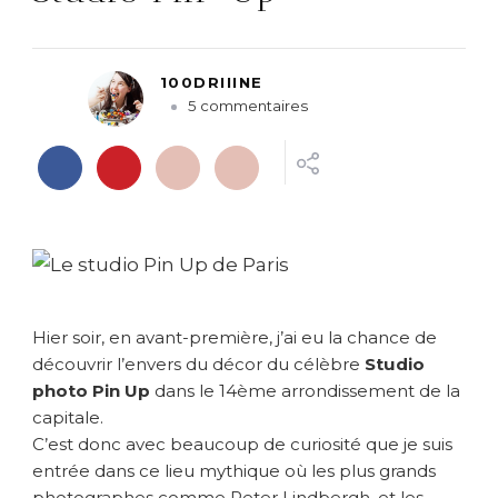
100DRIIINE
s
5 commentaires
u
r
L
’
e
n
v
e
r
Hier soir, en avant-première, j’ai eu la chance de
s
d
découvrir l’envers du décor du célèbre
Studio
u
photo Pin Up
dans le 14ème arrondissement de la
d
capitale.
é
C’est donc avec beaucoup de curiosité que je suis
c
entrée dans ce lieu mythique où les plus grands
o
photographes comme Peter Lindbergh, et les