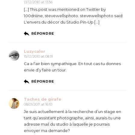
13/12/2010 at 13:56
[…] This post was mentioned on Twitter by
100driiine, stevewellsphoto. stevewellsphoto said:
L'envers du décor du Studio Pin-Up […]
RÉPONDRE
Luzycalor
15/12/2010 at 08:31
Ca a l’air bien sympathique. En tout cas tu donnes
envie d’y faire un tour.
RÉPONDRE
Taches de girafe
08/01/2011 at 16:10
Je suis actuellement à la recherche d’un stage en
tant qu’assistant photographe, ainsi, aurais-tu une
adresse mail du studio à laquelle je pourrais
envoyer ma demande?