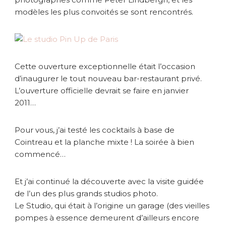
r
modèles les plus convoités se sont rencontrés.
d
u
S
t
u
d
Cette ouverture exceptionnelle était l’occasion
i
d’inaugurer le tout nouveau bar-restaurant privé.
o
L’ouverture officielle devrait se faire en janvier
P
2011…
i
n
-
Pour vous, j’ai testé les cocktails à base de
U
Cointreau et la planche mixte ! La soirée à bien
p
commencé…
Et j’ai continué la découverte avec la visite guidée
de l’un des plus grands studios photo.
Le Studio, qui était à l’origine un garage (des vieilles
pompes à essence demeurent d’ailleurs encore