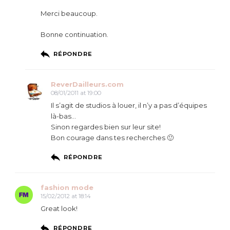
Merci beaucoup.
Bonne continuation.
RÉPONDRE
ReverDailleurs.com
08/01/2011 at 19:00
Il s’agit de studios à louer, il n’y a pas d’équipes
là-bas…
Sinon regardes bien sur leur site!
Bon courage dans tes recherches 🙂
RÉPONDRE
fashion mode
15/02/2012 at 18:14
Great look!
RÉPONDRE