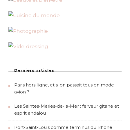
v
o
u
s
-
m
ê
m
e
a
v
e
c
L
Derniers articles
o
n
Paris hors-ligne, et si on passait tous en mode
d
o
avion ?
n
E
Les Saintes-Maries-de-la-Mer : ferveur gitane et
y
e
esprit andalou
Port-Saint-Louis comme terminus du Rhône