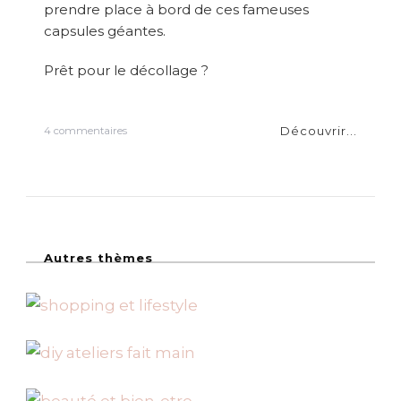
prendre place à bord de ces fameuses
capsules géantes.
Prêt pour le décollage ?
Découvrir...
s
4 commentaires
u
r
F
a
i
t
e
Autres thèmes
s
l
e
t
o
u
r
d
e