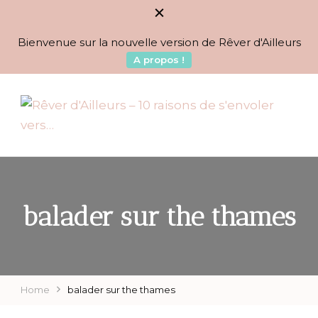
Bienvenue sur la nouvelle version de Rêver d'Ailleurs
A propos !
BLOG VOYAGES DEPUIS 2010
Rêver d'Ailleurs – 10
raisons de s'envoler vers…
balader sur the thames
Home
balader sur the thames