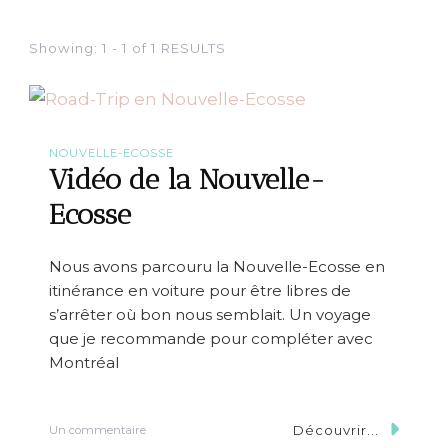
Showing: 1 - 1 of 1 RESULTS
NOUVELLE-ECOSSE
Vidéo de la Nouvelle-
Ecosse
Nous avons parcouru la Nouvelle-Ecosse en
itinérance en voiture pour être libres de
s’arrêter où bon nous semblait. Un voyage
que je recommande pour compléter avec
Montréal
Découvrir...
s
Un commentaire
u