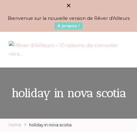
Bienvenue sur la nouvelle version de Rêver d'Ailleurs
A propos !
BLOG VOYAGES DEPUIS 2010
Rêver d'Ailleurs – 10
raisons de s'envoler vers…
holiday in nova scotia
Home
holiday in nova scotia