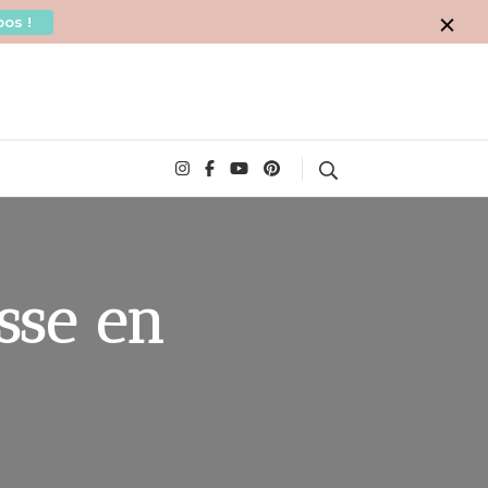
os !
Search
sse en