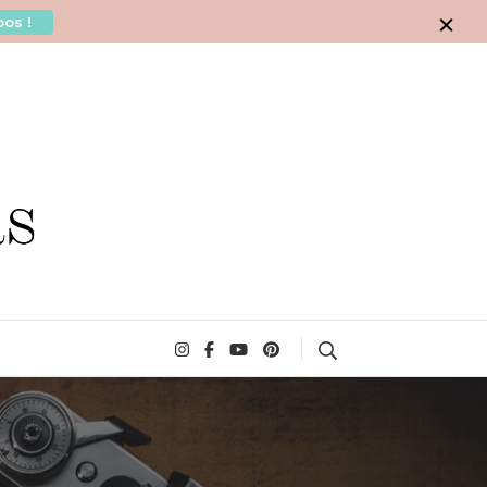
os !
Search