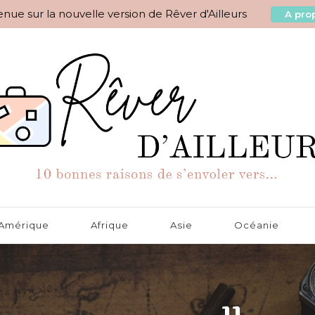
nue sur la nouvelle version de Rêver d'Ailleurs
A prop
aisons de s'envoler vers…
Amérique
Afrique
Asie
Océanie