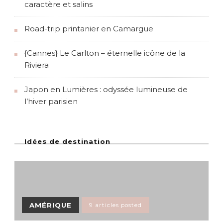
i
caractère et salins
o
Road-trip printanier en Camargue
n
{Cannes} Le Carlton – éternelle icône de la
Riviera
s
Japon en Lumières : odyssée lumineuse de
l’hiver parisien
Idées de destination
AMÉRIQUE
9 articles posted