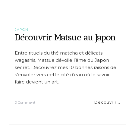
e
a
u
d
e
M
JAPON
a
Découvrir Matsue au Japon
i
s
o
Entre rituels du thé matcha et délicats
n
wagashis, Matsue dévoile l’âme du Japon
s
e
secret. Découvrez mes 10 bonnes raisons de
t
s’envoler vers cette cité d’eau où le savoir-
P
faire devient un art.
a
r
i
s
Découvrir...
o
0 Comment
-
n
B
D
r
é
e
c
s
o
t
u