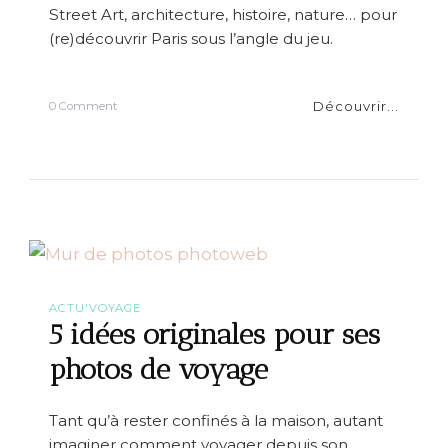
s
Street Art, architecture, histoire, nature… pour
,
(re)découvrir Paris sous l’angle du jeu.
o
n
n
o
Découvrir...
o
0 Comment
t
n
e
E
s
x
e
p
s
l
1
o
0
r
a
e
d
r
r
P
e
a
ACTU'VOYAGE
s
r
5 idées originales pour ses
s
i
e
s
photos de voyage
s
f
a
ç
Tant qu’à rester confinés à la maison, autant
o
imaginer comment voyager depuis son
n