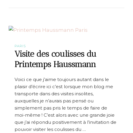
e
o
C
u
a
r
m
n
p
é
a
e
g
a
n
u
e
C
PARIS
h
Visite des coulisses du
â
t
Printemps Haussmann
e
a
u
Voici ce que j’aime toujours autant dans le
d
plaisir d’écrire ici c’est lorsque mon blog me
e
M
transporte dans des visites insolites,
o
auxquelles je n’aurais pas pensé ou
n
simplement pas pris le temps de faire de
b
a
moi-même ! C’est alors avec une grande joie
z
que j’ai répondu positivement à l’invitation de
i
pouvoir visiter les coulisses du …
l