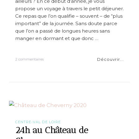
ailleurs ? En ce début d’année, je vous
l
propose un voyage à travers le petit déjeuner.
a
Ce repas que l’on qualifie – souvent – de “plus
p
important” de la journée. Sans doute parce
que l’on a passé de longues heures sans
manger en dormant et que donc …
Découvrir...
s
2 commentaires
u
r
L
e
s
p
e
t
i
t
s
CENTRE-VAL DE LOIRE
d
24h au Château de
é
j