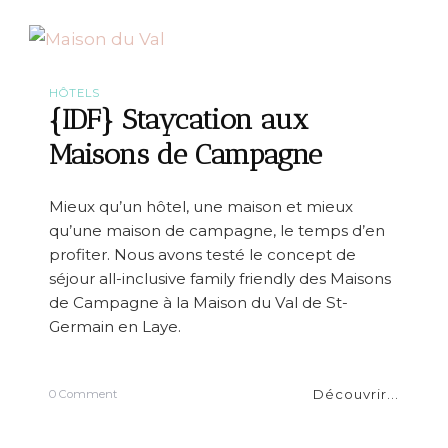
,
v
q
r
u
i
e
r
l
M
HÔTELS
p
a
{IDF} Staycation aux
o
t
i
s
Maisons de Campagne
n
u
t
e
c
a
o
Mieux qu’un hôtel, une maison et mieux
u
m
qu’une maison de campagne, le temps d’en
J
m
a
profiter. Nous avons testé le concept de
u
p
n
séjour all-inclusive family friendly des Maisons
o
?
de Campagne à la Maison du Val de St-
n
Germain en Laye.
Découvrir...
o
0 Comment
n
{
I