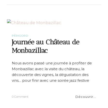
D
F
}
S
t
a
y
c
PÉRIGORD
a
Journée au Château de
t
i
Monbazillac
o
n
a
Nous avons passé une journée à profiter de
u
Monbazillac avec la visite du château, la
x
M
découverte des vignes, la dégustation des
a
vins… pour finir avec une soirée jazz festive
i
s
o
n
Découvrir...
o
0 Comment
s
n
d
J