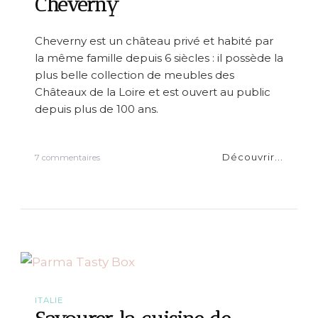
Cheverny
e
u
n
Cheverny est un château privé et habité par
e
la même famille depuis 6 siècles : il possède la
r
s
plus belle collection de meubles des
a
Châteaux de la Loire et est ouvert au public
u
depuis plus de 100 ans.
t
o
u
r
Découvrir...
s
7 commentaires
d
u
u
r
m
2
o
4
n
h
d
a
e
u
C
h
â
t
ITALIE
e