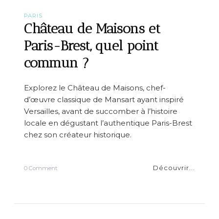
PARIS
Château de Maisons et
Paris-Brest, quel point
commun ?
Explorez le Château de Maisons, chef-
d’œuvre classique de Mansart ayant inspiré
Versailles, avant de succomber à l’histoire
locale en dégustant l’authentique Paris-Brest
chez son créateur historique.
Découvrir...
o
0 Comment
n
C
h
â
t