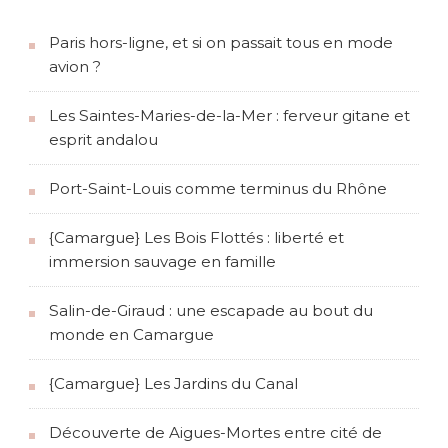
s
Paris hors-ligne, et si on passait tous en mode
avion ?
p
Les Saintes-Maries-de-la-Mer : ferveur gitane et
u
esprit andalou
b
Port-Saint-Louis comme terminus du Rhône
l
{Camargue} Les Bois Flottés : liberté et
i
immersion sauvage en famille
c
Salin-de-Giraud : une escapade au bout du
monde en Camargue
a
{Camargue} Les Jardins du Canal
t
Découverte de Aigues-Mortes entre cité de