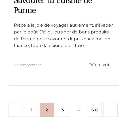
Savourer la cuisine de
a
u
Parme
d
e
C
Place à la joie de voyager autrement, s’évader
h
par le goût. J’ai pu cuisiner de bons produits
e
v
de Parme pour savourer depuis chez moi en
e
France, toute la cuisine de l’Italie.
r
n
y
Découvrir...
s
Un commentaire
u
r
S
a
v
o
u
P
r
P
P
P
…
P
1
2
3
60
e
r
a
l
a
a
a
a
a