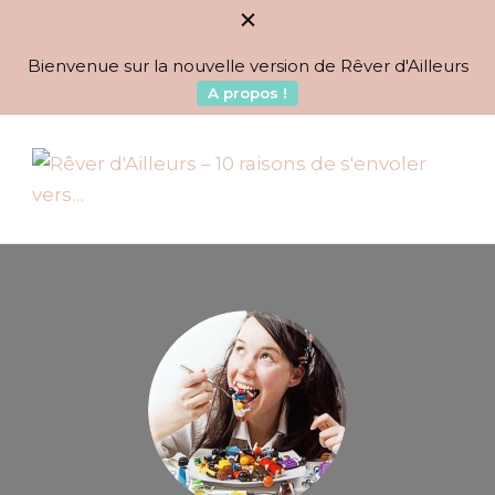
Bienvenue sur la nouvelle version de Rêver d'Ailleurs
A propos !
BLOG VOYAGES DEPUIS 2010
Rêver d'Ailleurs – 10
raisons de s'envoler vers…