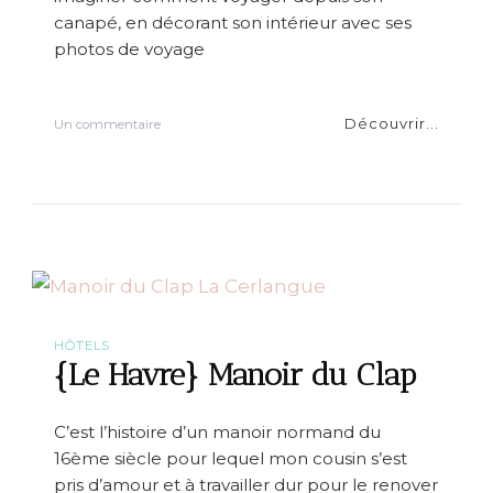
H
canapé, en décorant son intérieur avec ses
a
photos de voyage
p
p
y
Découvrir...
s
Un commentaire
u
r
5
i
d
é
e
s
o
r
i
HÔTELS
g
{Le Havre} Manoir du Clap
i
n
a
C’est l’histoire d’un manoir normand du
l
16ème siècle pour lequel mon cousin s’est
e
s
pris d’amour et à travailler dur pour le renover