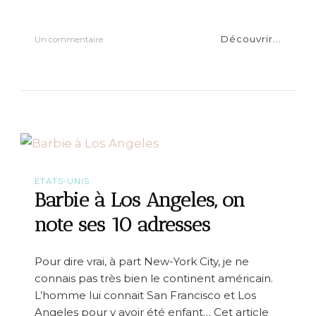
l
a
c
Découvrir...
s
Un commentaire
u
r
V
i
s
i
t
e
d
e
s
ETATS-UNIS
c
Barbie à Los Angeles, on
o
u
note ses 10 adresses
l
i
s
Pour dire vrai, à part New-York City, je ne
s
connais pas très bien le continent américain.
e
s
L’homme lui connait San Francisco et Los
d
Angeles pour y avoir été enfant… Cet article