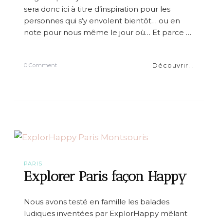
u
sera donc ici à titre d’inspiration pour les
P
r
personnes qui s’y envolent bientôt… ou en
i
note pour nous même le jour où… Et parce …
n
t
e
m
Découvrir...
o
0 Comment
p
n
s
B
H
a
a
r
u
b
s
i
s
e
m
à
a
L
n
o
n
s
PARIS
A
Explorer Paris façon Happy
n
g
e
Nous avons testé en famille les balades
l
ludiques inventées par ExplorHappy mêlant
e