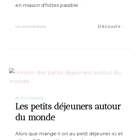
p
en maison d’hôtes paisible
o
u
r
s
Découvrir...
s
Un commentaire
e
u
s
r
p
{
h
L
o
e
t
H
o
a
s
v
d
r
e
e
v
}
o
M
y
ACTU'VOYAGE
a
a
Les petits déjeuners autour
n
g
o
du monde
e
i
r
d
Alors que mange-t-on au petit déjeuner ici et
u
C