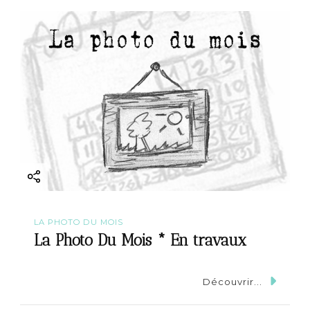
g
a
t
i
o
n
LA PHOTO DU MOIS
La Photo Du Mois * En travaux
Découvrir...