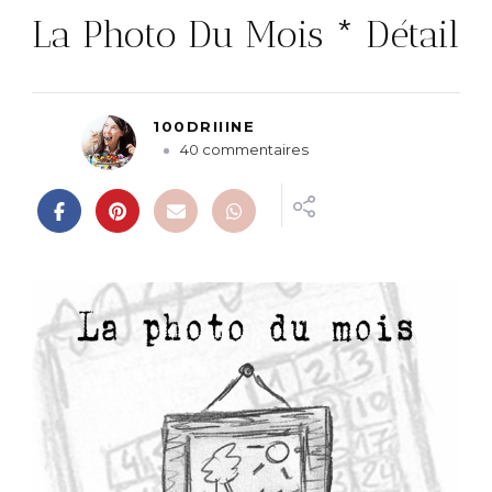
La Photo Du Mois * Détail
100DRIIINE
s
40 commentaires
u
r
L
a
P
h
o
t
o
D
u
M
o
i