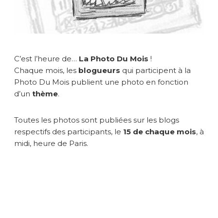
s
*
D
é
t
a
C’est l’heure de…
La Photo Du Mois
!
i
Chaque mois, les
blogueurs
qui participent à la
l
Photo Du Mois publient une photo en fonction
d’un
thème
.
Toutes les photos sont publiées sur les blogs
respectifs des participants, le
15 de chaque mois
, à
midi, heure de Paris.