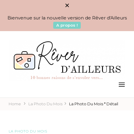
Bienvenue sur la nouvelle version de Rêver d'Ailleurs
A propos !
BLOG VOYAGES DEPUIS 2010
Rêver d'Ailleurs – 10
raisons de s'envoler vers…
Home
La Photo Du Mois
La Photo Du Mois * Détail
LA PHOTO DU MOIS