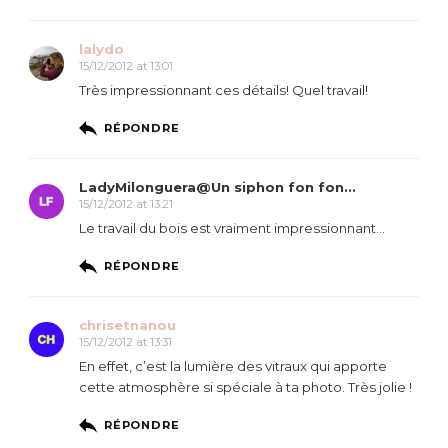
lalydo
15/12/2012 at 13:01
Très impressionnant ces détails! Quel travail!
RÉPONDRE
LadyMilonguera@Un siphon fon fon...
15/12/2012 at 13:21
Le travail du bois est vraiment impressionnant…
RÉPONDRE
chrisetnanou
15/12/2012 at 13:31
En effet, c’est la lumière des vitraux qui apporte
cette atmosphère si spéciale à ta photo. Très jolie !
RÉPONDRE