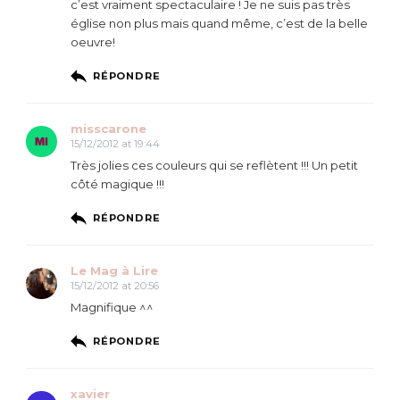
c’est vraiment spectaculaire ! Je ne suis pas très
église non plus mais quand même, c’est de la belle
oeuvre!
RÉPONDRE
misscarone
15/12/2012 at 19:44
Très jolies ces couleurs qui se reflètent !!! Un petit
côté magique !!!
RÉPONDRE
Le Mag à Lire
15/12/2012 at 20:56
Magnifique ^^
RÉPONDRE
xavier