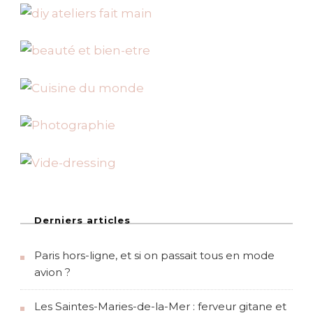
h
e
r
:
Derniers articles
Paris hors-ligne, et si on passait tous en mode
avion ?
Les Saintes-Maries-de-la-Mer : ferveur gitane et