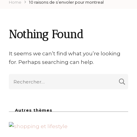
Home
10 raisons de s’envoler pour montreal
Nothing Found
It seems we can’t find what you’re looking
for. Perhaps searching can help.
R
e
c
h
Autres thèmes
e
r
c