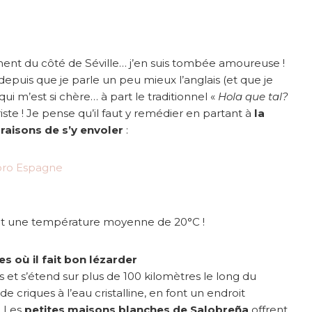
sément du côté de Séville… j’en suis tombée amoureuse !
depuis que je parle un peu mieux l’anglais (et que je
ui m’est si chère… à part le traditionnel «
Hola que tal?
 triste ! Je pense qu’il faut y remédier en partant à
la
raisons de s’y envoler
:
5 et une température moyenne de 20°C !
es où il fait bon lézarder
 et s’étend sur plus de 100 kilomètres le long du
 de criques à l’eau cristalline, en font un endroit
. Les
petites maisons blanches de Salobreña
offrent