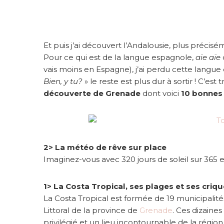
s
d
e
s
Et puis j’ai découvert l’Andalousie, plus préci
’
e
Pour ce qui est de la langue espagnole,
aïe aïe
n
vais moins en Espagne), j’ai perdu cette langue q
v
Bien, y tu?
» le reste est plus dur à sortir ! C’est
o
découverte de Grenade
dont voici
10 bonnes 
l
e
r
v
e
2> La météo de rêve sur place
r
Imaginez-vous avec 320 jours de soleil sur 36
s
G
r
1> La Costa Tropical, ses plages et ses criqu
e
La Costa Tropical est formée de 19 municipalités
n
Littoral de la province de
Grenade
. Ces dizaines
a
privilégié et un lieu incontournable de la région
d