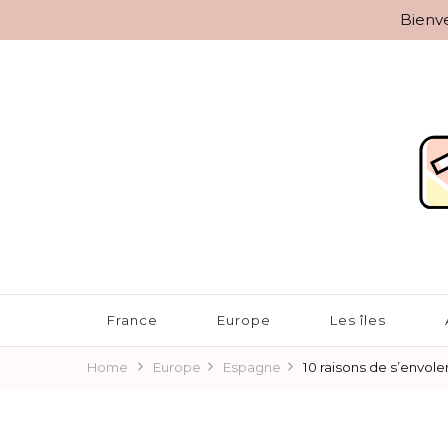
Bienve
BLOG VOYAGES DEPUIS 2010
Rêver d'Ailleurs – 10 r
France
Europe
Les îles
Home
Europe
Espagne
10 raisons de s’envole