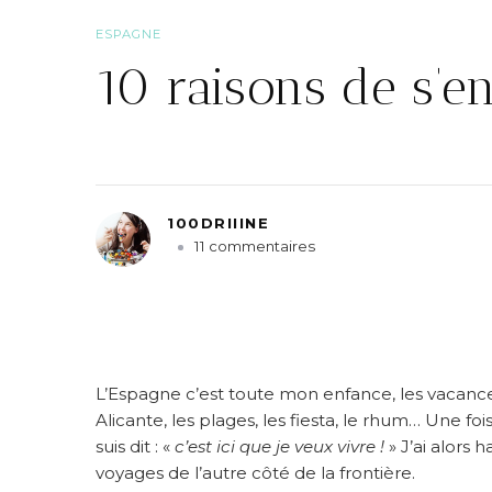
ESPAGNE
10 raisons de s’e
100DRIIINE
s
11 commentaires
u
r
1
0
r
a
L’Espagne c’est toute mon enfance, les vacance
i
Alicante, les plages, les fiesta, le rhum… Une foi
s
suis dit : «
c’est ici que je veux vivre !
» J’ai alors
o
voyages de l’autre côté de la frontière.
n