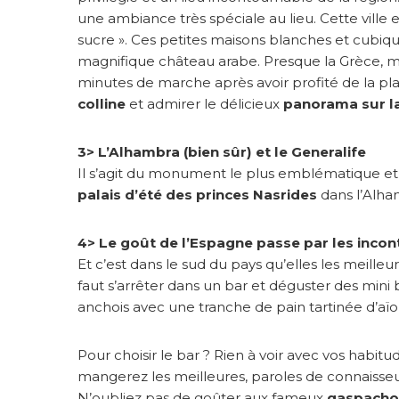
une ambiance très spéciale au lieu. Cette vi
e
!
sucre ». Ces petites maisons blanches et cubiq
magnifique château arabe. Presque la Grèce, ma
minutes de marche après avoir profité de la pl
colline
et admirer le délicieux
panorama sur la
3> L’Alhambra (bien sûr) et le Generalife
Il s’agit du monument le plus emblématique et v
palais d’été des princes Nasrides
dans l’Alha
4> Le goût de l’Espagne passe par les inco
Et c’est dans le sud du pays qu’elles les meilleur
faut s’arrêter dans un bar et déguster des mini
anchois avec une tranche de pain tartinée d’aïoli
Pour choisir le bar ? Rien à voir avec vos habitu
mangerez les meilleures, paroles de connaisse
N’oubliez pas de goûter aux fameux
gaspacho