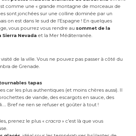
lle est comme une « grande montagne de morceaux de
ues sont jonchées sur une colline dominée par un
is on est dans le sud de l’Espagne ! En quelques
age, vous pourrez vous rendre au
sommet de la
 Sierra Nevada
et la Mer Méditerranée.
isité de la ville. Vous ne pouvez pas passer à côté du
mbra de Grenade.
ntournables tapas
es car les plus authentiques (et moins chères aussi). Il
 brochettes de viande, des escargots en sauce, des
…. Bref ne rien se refuser et goûter à tout !
des, prenez le plus «
cracra
» c’est là que vous
use.
s glacés
, idéal sous les températures brûlantes de