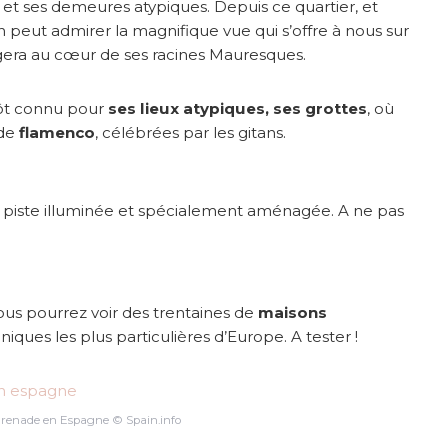
et ses demeures atypiques. Depuis ce quartier, et
on peut admirer la magnifique vue qui s’offre à nous sur
gera au cœur de ses racines Mauresques.
tôt connu pour
ses lieux atypiques, ses grottes
, où
 de
flamenco
, célébrées par les gitans.
une piste illuminée et spécialement aménagée. A ne pas
vous pourrez voir des trentaines de
maisons
oniques les plus particulières d’Europe. A tester !
Grenade en Espagne © Spain.info