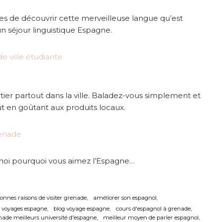
des de découvrir cette merveilleuse langue qu’est
 un séjour linguistique Espagne.
tier partout dans la ville. Baladez-vous simplement et
t en goûtant aux produits locaux.
moi pourquoi vous aimez l’Espagne…
bonnes raisons de visiter grenade
améliorer son espagnol
e voyages espagne
blog voyage espagne
cours d'espagnol à grenade
nade meilleurs université d'espagne
meilleur moyen de parler espagnol