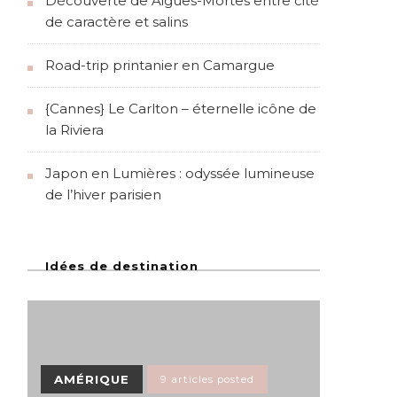
Découverte de Aigues-Mortes entre cité
de caractère et salins
Road-trip printanier en Camargue
{Cannes} Le Carlton – éternelle icône de
la Riviera
Japon en Lumières : odyssée lumineuse
de l’hiver parisien
Idées de destination
AMÉRIQUE
9 articles posted