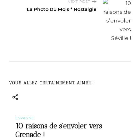
NEXT POST
N
La Photo Du Mois * Nostalgie
a
v
i
g
a
VOUS ALLEZ CERTAINEMENT AIMER :
t
i
ESPAGNE
o
10 raisons de s’envoler vers
Grenade !
n