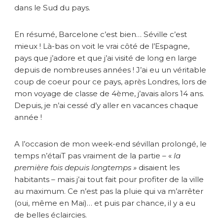
n
dans le Sud du pays.
v
o
l
En résumé, Barcelone c’est bien… Séville c’est
e
mieux ! Là-bas on voit le vrai côté de l’Espagne,
r
pays que j’adore et que j’ai visité de long en large
v
depuis de nombreuses années ! J’ai eu un véritable
e
coup de coeur pour ce pays, après Londres, lors de
r
mon voyage de classe de 4ème, j’avais alors 14 ans.
s
Depuis, je n’ai cessé d’y aller en vacances chaque
S
é
année !
v
i
A l’occasion de mon week-end sévillan prolongé, le
l
temps n’étaiT pas vraiment de la partie – «
la
l
première fois depuis longtemps »
disaient les
e
!
habitants – mais j’ai tout fait pour profiter de la ville
au maximum. Ce n’est pas la pluie qui va m’arrêter
(oui, même en Mai)… et puis par chance, il y a eu
de belles éclaircies.