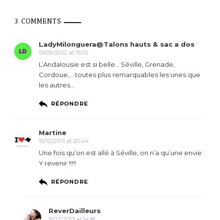
3 COMMENTS
LadyMilonguera@Talons hauts & sac a dos
01/09/2012 at 15:02
L’Andalousie est si belle… Séville, Grenade,
Cordoue,… toutes plus remarquables les unes que
les autres…
RÉPONDRE
Martine
15/12/2013 at 20:44
Une fois qu’on est allé à Séville, on n’a qu’une envie :
Y revenir !!!!!
RÉPONDRE
ReverDailleurs
16/12/2013 at 14:18