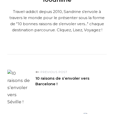
Travel-addict depuis 2010, Sandrine s'envole à
travers le monde pour le présenter sous la forme
de "10 bonnes raisons de s'envoler vers..." chaque
destination parcourue. Cliquez, Lisez, Voyagez !
P
PREVIOUS POST
10 raisons de s’envoler vers
o
Barcelone !
s
t