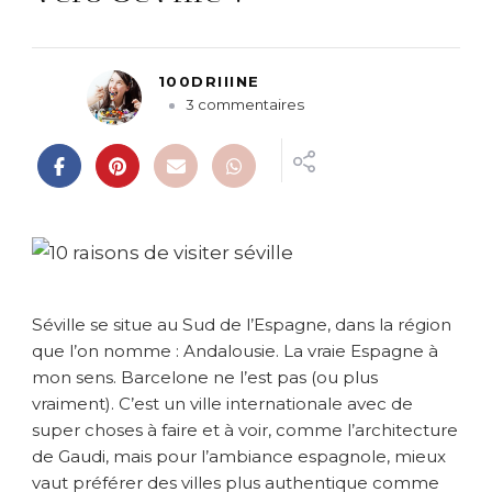
100DRIIINE
s
3 commentaires
u
r
1
0
r
a
i
s
o
Séville se situe au Sud de l’Espagne, dans la région
n
que l’on nomme : Andalousie. La vraie Espagne à
s
mon sens. Barcelone ne l’est pas (ou plus
d
vraiment). C’est un ville internationale avec de
e
s
super choses à faire et à voir, comme l’architecture
’
de Gaudi, mais pour l’ambiance espagnole, mieux
e
vaut préférer des villes plus authentique comme