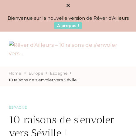
Bienvenue sur la nouvelle version de Rêver d'Ailleurs
A propos !
BLOG VOYAGES DEPUIS 2010
Rêver d'Ailleurs – 10
raisons de s'envoler vers…
Home
Europe
Espagne
10 raisons de s’envoler vers Séville !
ESPAGNE
10 raisons de s’envoler
vers Séville !