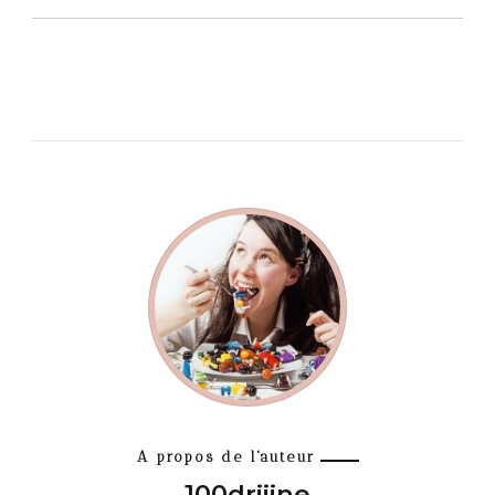
A propos de l'auteur
100driiine