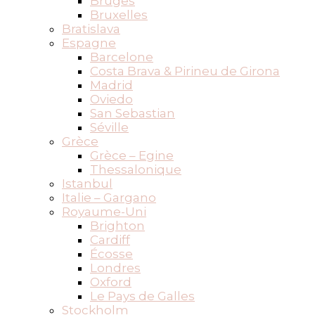
Bruges
Bruxelles
Bratislava
Espagne
Barcelone
Costa Brava & Pirineu de Girona
Madrid
Oviedo
San Sebastian
Séville
Grèce
Grèce – Egine
Thessalonique
Istanbul
Italie – Gargano
Royaume-Uni
Brighton
Cardiff
Écosse
Londres
Oxford
Le Pays de Galles
Stockholm