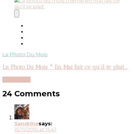
La Photo Du Mois
La Photo Du Mois * En Mai fait ce qu’il te plait…
Découvrir...
24 Comments
Sandrine
says:
15/11/2010 at 15:41