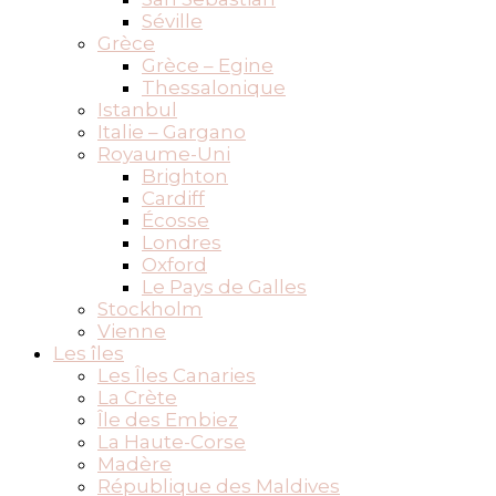
Séville
Grèce
Grèce – Egine
Thessalonique
Istanbul
Italie – Gargano
Royaume-Uni
Brighton
Cardiff
Écosse
Londres
Oxford
Le Pays de Galles
Stockholm
Vienne
Les îles
Les Îles Canaries
La Crète
Île des Embiez
La Haute-Corse
Madère
République des Maldives