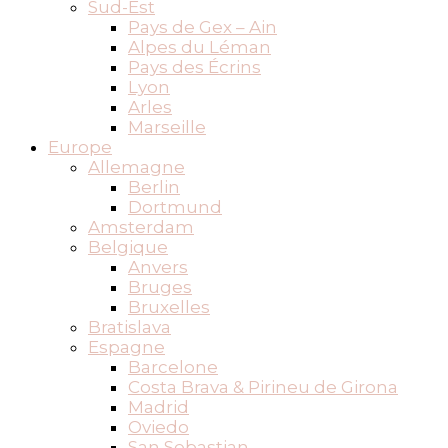
Sud-Est
Pays de Gex – Ain
Alpes du Léman
Pays des Écrins
Lyon
Arles
Marseille
Europe
Allemagne
Berlin
Dortmund
Amsterdam
Belgique
Anvers
Bruges
Bruxelles
Bratislava
Espagne
Barcelone
Costa Brava & Pirineu de Girona
Madrid
Oviedo
San Sebastian