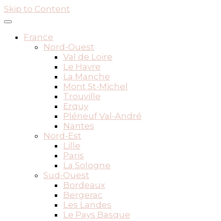
Skip to Content
France
Nord-Ouest
Val de Loire
Le Havre
La Manche
Mont St-Michel
Trouville
Erquy
Pléneuf Val-André
Nantes
Nord-Est
Lille
Paris
La Sologne
Sud-Ouest
Bordeaux
Bergerac
Les Landes
Le Pays Basque