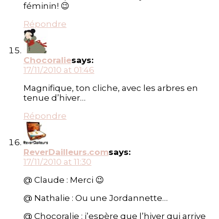
féminin! 😉
Répondre
Chocoralie
says:
17/11/2010 at 01:46
Magnifique, ton cliche, avec les arbres en
tenue d’hiver…
Répondre
ReverDailleurs.com
says:
17/11/2010 at 11:30
@ Claude : Merci 😉
@ Nathalie : Ou une Jordannette…
@ Chocoralie : j’espère que l’hiver qui arrive