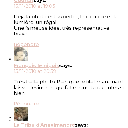
Godnat
says:
15/11/2010 at 19:03
Déjà la photo est superbe, le cadrage et la
lumière, un régal.
Une fameuse idée, très représentative,
bravo.
Répondre
François le niçois
says:
15/11/2010 at 20:59
Très belle photo. Rien que le filet manquant
laisse deviner ce qui fut et que tu racontes si
bien.
Répondre
La Tribu d'Anaximandre
says: