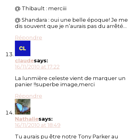
@ Thibault : merciii
@ Shandara : oui une belle époque! Je me
dis souvent que je n’aurais pas du arrêté…
Répondre
claude
says:
16/11/2010 at 17:22
La lunmière celeste vient de marquer un
panier !!superbe image,merci
Répondre
Nathalie
says:
16/11/2010 at 18:49
Tu aurais pu être notre Tony Parker au