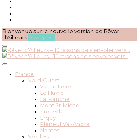
Bienvenue sur la nouvelle version de Rêver
d'Ailleurs
A propos !
BLOG VOYAGES DEPUIS 2010
Rêver d'Ailleurs – 10 raisons
France
Nord-Ouest
de s'envoler vers…
Val de Loire
Le Havre
La Manche
Mont St-Michel
Trouville
Erquy
Pléneuf Val-André
Nantes
Nord-Est