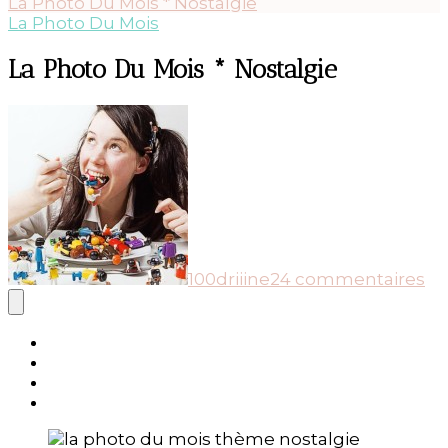
La Photo Du Mois * Nostalgie
La Photo Du Mois
La Photo Du Mois * Nostalgie
su
La
Ph
D
Mo
*
No
100driiine
24 commentaires