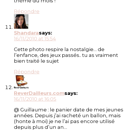
thème du mois !
Répondre
Shandara
says:
16/11/2010 at 15:54
Cette photo respire la nostalgie… de
l’enfance, des jeux passés.. tu as vraiment
bien traité le sujet
Répondre
ReverDailleurs.com
says:
16/11/2010 at 16:05
@ Guillaume : le panier date de mes jeunes
années. Depuis j’ai racheté un ballon, mais
(honte à moi) je ne l’ai pas encore utilisé
depuis plus d’un an…