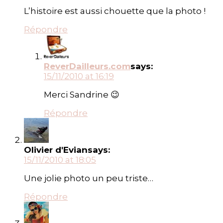
L’histoire est aussi chouette que la photo !
Répondre
ReverDailleurs.com
says:
15/11/2010 at 16:19
Merci Sandrine 😉
Répondre
Olivier d'Evian
says:
15/11/2010 at 18:05
Une jolie photo un peu triste…
Répondre