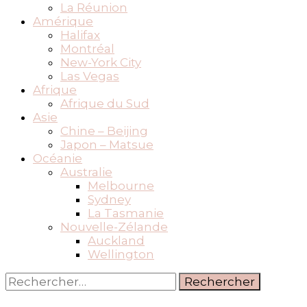
La Réunion
Amérique
Halifax
Montréal
New-York City
Las Vegas
Afrique
Afrique du Sud
Asie
Chine – Beijing
Japon – Matsue
Océanie
Australie
Melbourne
Sydney
La Tasmanie
Nouvelle-Zélande
Auckland
Wellington
Rechercher :