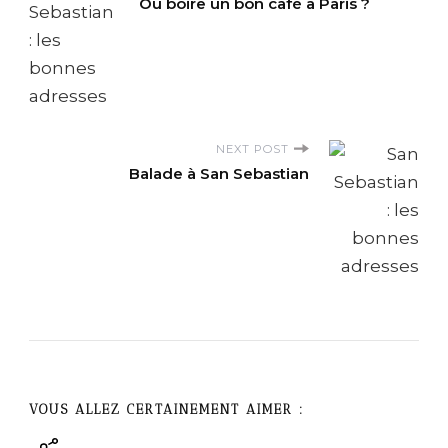
Où boire un bon café à Paris ?
o
s
t
NEXT POST
N
Balade à San Sebastian
a
v
i
g
a
VOUS ALLEZ CERTAINEMENT AIMER :