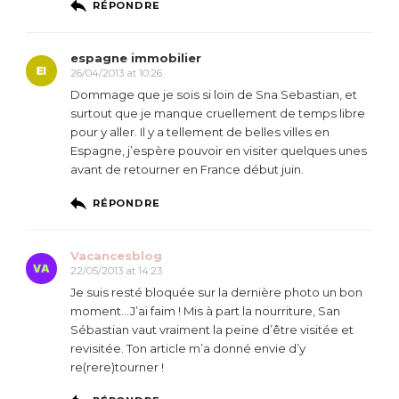
RÉPONDRE
espagne immobilier
26/04/2013 at 10:26
Dommage que je sois si loin de Sna Sebastian, et
surtout que je manque cruellement de temps libre
pour y aller. Il y a tellement de belles villes en
Espagne, j’espère pouvoir en visiter quelques unes
avant de retourner en France début juin.
RÉPONDRE
Vacancesblog
22/05/2013 at 14:23
Je suis resté bloquée sur la dernière photo un bon
moment…J’ai faim ! Mis à part la nourriture, San
Sébastian vaut vraiment la peine d’être visitée et
revisitée. Ton article m’a donné envie d’y
re(rere)tourner !