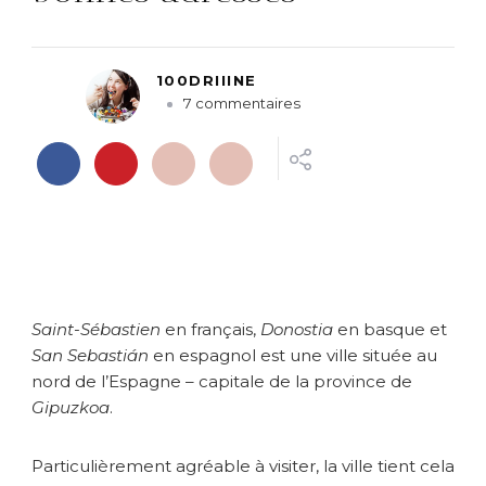
100DRIIINE
s
7 commentaires
u
r
S
a
n
S
e
b
a
Saint-Sébastien
en français,
Donostia
en basque et
s
t
San Sebastián
en espagnol est une ville située au
i
nord de l’Espagne – capitale de la province de
a
Gipuzkoa
.
n
:
Particulièrement agréable à visiter, la ville tient cela
l