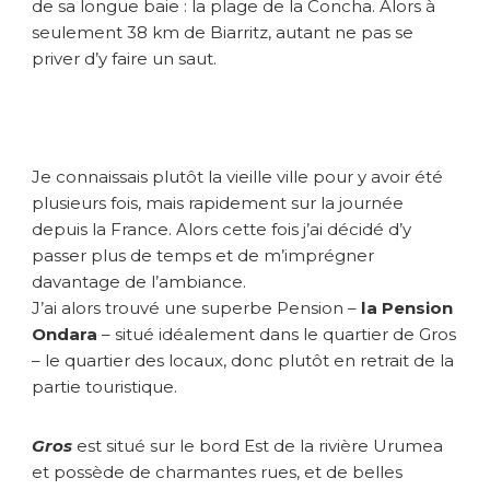
e
de sa longue baie : la plage de la Concha. Alors à
s
seulement 38 km de Biarritz, autant ne pas se
b
priver d’y faire un saut.
o
n
n
e
s
Je connaissais plutôt la vieille ville pour y avoir été
a
plusieurs fois, mais rapidement sur la journée
d
depuis la France. Alors cette fois j’ai décidé d’y
r
passer plus de temps et de m’imprégner
e
s
davantage de l’ambiance.
s
J’ai alors trouvé une superbe Pension –
la Pension
e
Ondara
– situé idéalement dans le quartier de Gros
s
– le quartier des locaux, donc plutôt en retrait de la
partie touristique.
Gros
est situé sur le bord Est de la rivière Urumea
et possède de charmantes rues, et de belles