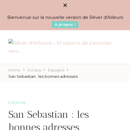
Bienvenue sur la nouvelle version de Rêver d'Ailleurs
A propos !
BLOG VOYAGES DEPUIS 2010
Rêver d'Ailleurs – 10
raisons de s'envoler vers…
Home
Europe
Espagne
San Sebastian : les bonnes adresses
ESPAGNE
San Sebastian : les
bonnes adresses