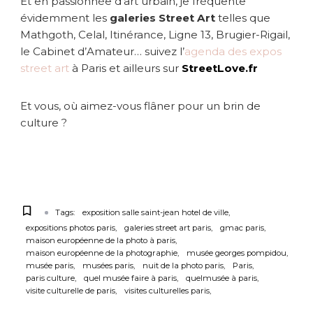
Et en passionnée d’art urbain, je fréquente
évidemment les
galeries Street Art
telles que
Mathgoth, Celal, Itinérance, Ligne 13, Brugier-Rigail,
le Cabinet d’Amateur… suivez l’
agenda des expos
street art
à Paris et ailleurs sur
StreetLove.fr
Et vous, où aimez-vous flâner pour un brin de
culture ?
Tags:
exposition salle saint-jean hotel de ville
expositions photos paris
galeries street art paris
gmac paris
maison européenne de la photo à paris
maison européenne de la photographie
musée georges pompidou
musée paris
musées paris
nuit de la photo paris
Paris
paris culture
quel musée faire à paris
quelmusée à paris
visite culturelle de paris
visites culturelles paris