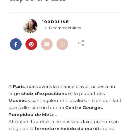
100DRIIINE
s
8 commentaires
u
r
M
i
n
u
t
e
c
A
Paris
, nous avons la chance d’avoir accès à un
u
large
choix d’expositions
et la plupart des
l
Musées
y sont également localisés – bien qu’il faut
t
que j’aille faire un tour au
Centre Georges
u
r
Pompidou de Metz
…
e
Attention toutefois à ne pas vous faire prendre au
:
piège de la
fermeture hebdo du mardi
(ou du