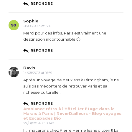
RÉPONDRE
Sophie
28/06/2013 at 17:01
Merci pour ces infos, Paris est vraiment une
destination incontournable 🙂
RÉPONDRE
Davis
14/08/2013 at 16:39
Après un voyage de deux ans à Birmingham, je ne
suis pas mécontent de retrouver Paris et sa
richesse culturelle !!
RÉPONDRE
Ambiance rétro à l'Hôtel 1er Etage dans le
Marais à Paris | ReverDailleurs - Blog voyages
et Escapades Bio
27/01/2014 at 08:47
[…] macarons chez Pierre Hermé (sans gluten !) La