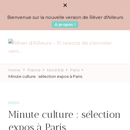
Bienvenue sur la nouvelle version de Rêver d'Ailleurs
A propos !
BLOG VOYAGES DEPUIS 2010
Rêver d'Ailleurs – 10
raisons de s'envoler vers…
Home
France
Nord-Est
Paris
Minute culture : sélection expos à Paris
PARIS
Minute culture : sélection
expos à Paris