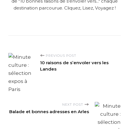
de "10 bonnes raisons de s'envoler vers..." chaque
destination parcourue. Cliquez, Lisez, Voyagez !
P
PREVIOUS POST
10 raisons de s’envoler vers les
o
Landes
s
t
NEXT POST
N
Balade et bonnes adresses en Arles
a