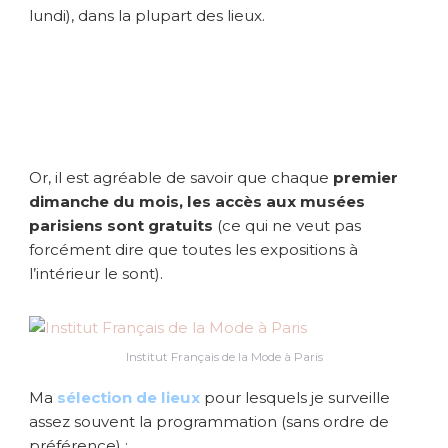
s
lundi), dans la plupart des lieux.
é
l
e
c
t
i
o
n
Or, il est agréable de savoir que chaque
premier
e
dimanche du mois, les accès aux musées
x
parisiens sont gratuits
(ce qui ne veut pas
p
forcément dire que toutes les expositions à
o
l’intérieur le sont).
s
à
P
a
Institut Français de la Mode à Paris
r
i
Ma
sélection de lieux
pour lesquels je surveille
s
assez souvent la programmation (sans ordre de
préférence) :