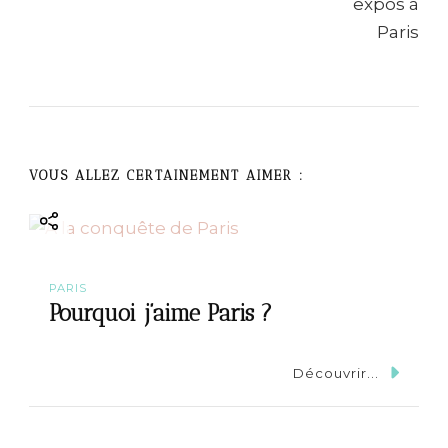
v
i
g
a
VOUS ALLEZ CERTAINEMENT AIMER :
t
i
PARIS
o
Pourquoi j’aime Paris ?
n
Découvrir...