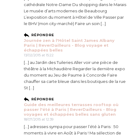
cathédrale Notre-Dame Du shopping dans le Marais
Le musée d’arts modernes de Beaubourg
L’exposition du moment à Hôtel de Ville Passer par
le BHV (mon city-marché) Faire un soin […]
RÉPONDRE
Journée zen à l'Hôtel Saint James Albany
Paris | ReverDailleurs - Blog voyage et
échappées belles
13/02/2015 at 15:22
[…] au Jardin des Tuileries Aller voir une pièce de
théâtre à la Michaudière Regarder la dernière expo
du moment au Jeu de Paume à Concorde Faire
chauffer sa carte bleue dans les boutiques de la rue
St […]
RÉPONDRE
Guide des meilleures terrasses rooftop où
passer l'été à Paris | ReverDailleurs - Blog
voyages et échappées belles sans gluten
18/07/2015 at 12:39
[…] adresses sympa pour passer l’été à Paris : 50
moments à vivre en Août à Paris ! Ma sélection de