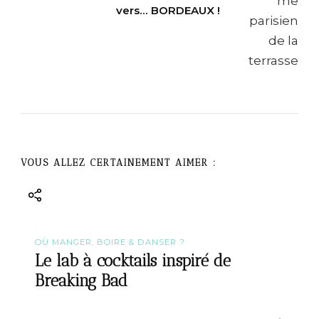
vers… BORDEAUX !
N
a
v
i
g
VOUS ALLEZ CERTAINEMENT AIMER :
a
t
OÙ MANGER, BOIRE & DANSER ?
i
Le lab à cocktails inspiré de
Breaking Bad
o