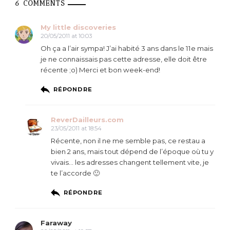
6 COMMENTS
My little discoveries
20/05/2011 at 10:03
Oh ça a l’air sympa! J’ai habité 3 ans dans le 11e mais
je ne connaissais pas cette adresse, elle doit être
récente ;o) Merci et bon week-end!
RÉPONDRE
ReverDailleurs.com
23/05/2011 at 18:54
Récente, non il ne me semble pas, ce restau a
bien 2 ans, mais tout dépend de l’époque où tu y
vivais… les adresses changent tellement vite, je
te l’accorde 🙂
RÉPONDRE
Faraway