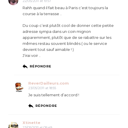
22/05/2011 at 19:57
Rahh quand il fait beau à Paris c’est toujours la
course à la terrasse ..
Du coup c’est plutôt cool de donner cette petite
adresse sympa dans un coin mignon
apparemment, plutôt que de se rabattre sur les
mêmes restau souvent blindés ( ou le service
devient tout sauf aimable ! )
J’irai voir ..
RÉPONDRE
ReverDailleurs.com
23/05/2011 at 18:55
Je suis tellement d’accord !
RÉPONDRE
Xtinette
23/05/2011 at 09:49