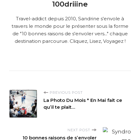
100driiine
Travel-addict depuis 2010, Sandrine s'envole à
travers le monde pour le présenter sous la forme
de "10 bonnes raisons de s'envoler vers..." chaque
destination parcourue. Cliquez, Lisez, Voyagez !
P
PREVIOUS POST
La Photo Du Mois * En Mai fait ce
o
qu’il te plait…
s
NEXT POST
t
10 bonnes raisons de s’envoler