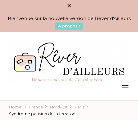
Bienvenue sur la nouvelle version de Rêver d'Ailleurs
A propos !
BLOG VOYAGES DEPUIS 2010
Rêver d'Ailleurs – 10
raisons de s'envoler vers…
Home
France
Nord-Est
Paris
Syndrome parisien de la terrasse