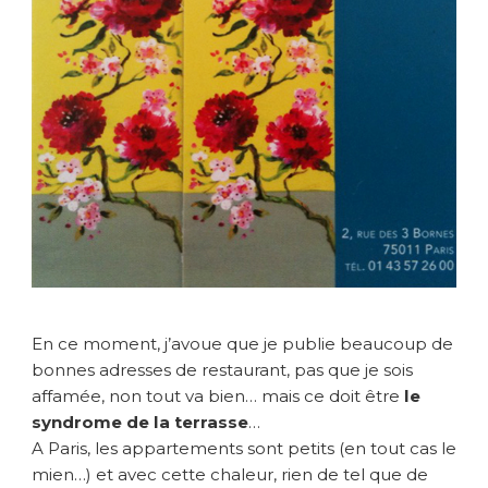
a
r
i
s
i
e
n
d
e
l
a
t
e
r
r
En ce moment, j’avoue que je publie beaucoup de
a
bonnes adresses de restaurant, pas que je sois
s
s
affamée, non tout va bien… mais ce doit être
le
e
syndrome de la terrasse
…
A Paris, les appartements sont petits (en tout cas le
mien…) et avec cette chaleur, rien de tel que de