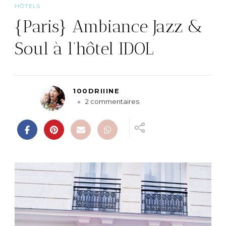
HÔTELS
{Paris} Ambiance Jazz &
Soul à l’hôtel IDOL
100DRIIINE
s
2 commentaires
u
r
{
P
a
r
i
s
}
A
m