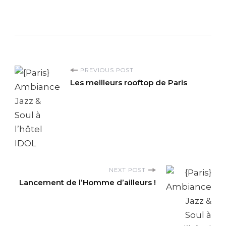
P
PREVIOUS POST
Les meilleurs rooftop de Paris
o
s
t
N
NEXT POST
Lancement de l’Homme d’ailleurs !
a
v