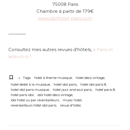
75008 Paris
Chambre à partir de 179€
www.idolhotel-paris.com
————
Consultez mes autres revues d’hôtels,
à Paris et
ailleurs ici !
Tags:
hotel à theme musique
hotel deco vintage
hotel dédié à la musique
hotel idol paris
hotel idol paris 8
hotel idol paris musique
hotel jazz and soul paris
hotel paris 8
hotel paris idol
idol hotel deco vintage
idol hotel vu par reverdailleurs
music hotel
reverdailleurs hôtel idol paris
revue d'hôtel