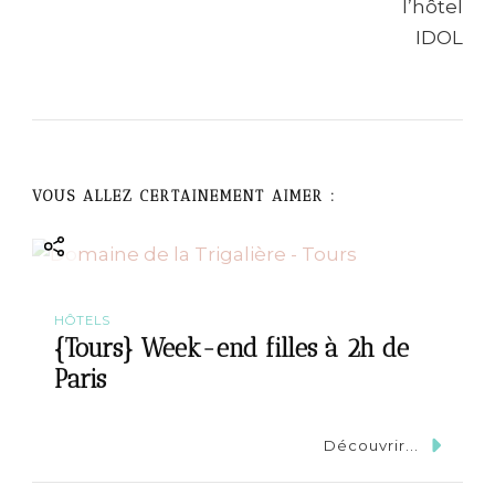
i
g
a
t
VOUS ALLEZ CERTAINEMENT AIMER :
i
o
n
HÔTELS
{Tours} Week-end filles à 2h de
Paris
Découvrir...