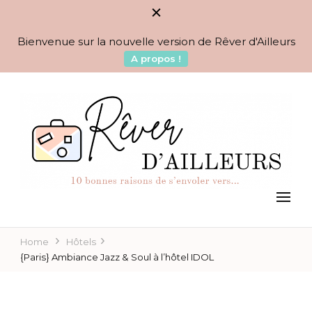
Bienvenue sur la nouvelle version de Rêver d'Ailleurs
A propos !
BLOG VOYAGES DEPUIS 2010
Rêver d'Ailleurs – 10
raisons de s'envoler vers…
Home
Hôtels
{Paris} Ambiance Jazz & Soul à l’hôtel IDOL