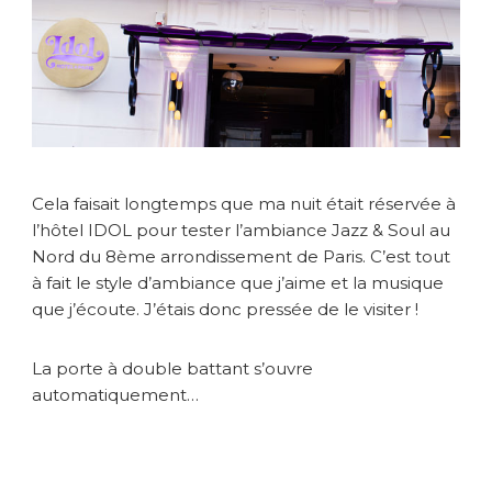
b
i
a
n
c
e
J
a
z
Cela faisait longtemps que ma nuit était réservée à
z
l’hôtel IDOL pour tester l’ambiance Jazz & Soul au
&
Nord du 8ème arrondissement de Paris. C’est tout
S
à fait le style d’ambiance que j’aime et la musique
o
u
que j’écoute. J’étais donc pressée de le visiter !
l
à
La porte à double battant s’ouvre
l
automatiquement…
’
h
ô
t
e