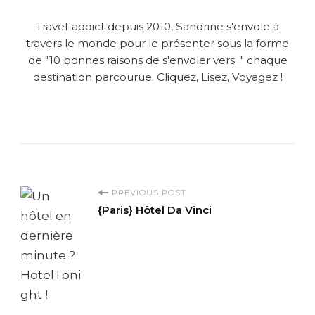
Travel-addict depuis 2010, Sandrine s'envole à
travers le monde pour le présenter sous la forme
de "10 bonnes raisons de s'envoler vers..." chaque
destination parcourue. Cliquez, Lisez, Voyagez !
P
PREVIOUS POST
{Paris} Hôtel Da Vinci
o
s
t