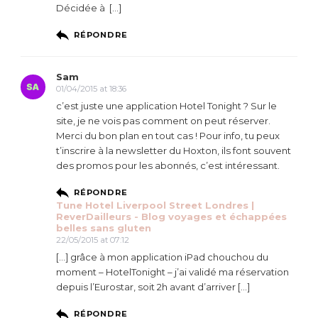
Décidée à […]
RÉPONDRE
Sam
01/04/2015 at 18:36
c’est juste une application Hotel Tonight ? Sur le
site, je ne vois pas comment on peut réserver.
Merci du bon plan en tout cas ! Pour info, tu peux
t’inscrire à la newsletter du Hoxton, ils font souvent
des promos pour les abonnés, c’est intéressant.
RÉPONDRE
Tune Hotel Liverpool Street Londres |
ReverDailleurs - Blog voyages et échappées
belles sans gluten
22/05/2015 at 07:12
[…] grâce à mon application iPad chouchou du
moment – HotelTonight – j’ai validé ma réservation
depuis l’Eurostar, soit 2h avant d’arriver […]
RÉPONDRE