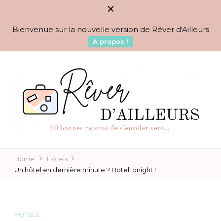
Bienvenue sur la nouvelle version de Rêver d'Ailleurs
A propos !
BLOG VOYAGES DEPUIS 2010
Rêver d'Ailleurs – 10
raisons de s'envoler vers…
Home
Hôtels
Un hôtel en dernière minute ? HotelTonight !
HÔTELS