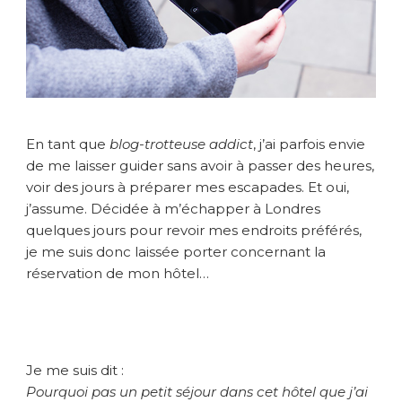
r
n
i
è
r
e
m
En tant que
blog-trotteuse addict
, j’ai parfois envie
i
de me laisser guider sans avoir à passer des heures,
n
voir des jours à préparer mes escapades. Et oui,
u
j’assume. Décidée à m’échapper à Londres
t
e
quelques jours pour revoir mes endroits préférés,
?
je me suis donc laissée porter concernant la
H
réservation de mon hôtel…
o
t
e
l
T
Je me suis dit :
o
Pourquoi pas un petit séjour dans cet hôtel que j’ai
n