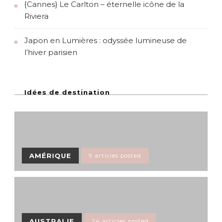
{Cannes} Le Carlton – éternelle icône de la
Riviera
Japon en Lumières : odyssée lumineuse de
l’hiver parisien
Idées de destination
AMÉRIQUE
9 articles posted
AUSTRALIE
24 articles posted