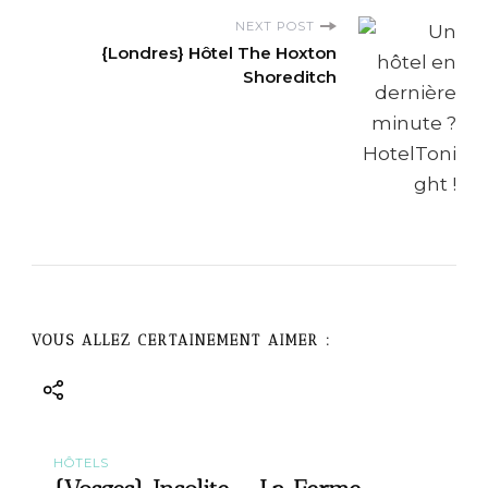
N
NEXT POST
{Londres} Hôtel The Hoxton
a
Shoreditch
v
i
g
a
t
VOUS ALLEZ CERTAINEMENT AIMER :
i
o
n
HÔTELS