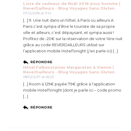
Liste de cadeaux de Noël 2016 pour homme |
ReverDailleurs - Blog Voyages Sans Gluten
07/12/2016 at 11:14
[…] 9. Une nuit dans un hôtel, à Paris ou ailleurs A
Paris c’est sympa d’être le touriste de sa propre
ville et ailleurs, c’est dépaysant, et sympa aussi !
Profitez de -20€ sur la réservation de votre 1ère nuit
grâce au code REVERDAILLEURS utilisé sur
l’application mobile HotelTonight (j’en parle ici) […]
RÉPONDRE
Hôtel Falkensteiner Margareten à Vienne |
ReverDailleurs - Blog Voyages Sans Gluten
08/02/2017 at 06:25
[…] Room à 129€ payée 79€ grâce à l’application
mobile HotelTonight (dont je parle ici – code promo
[…]
RÉPONDRE