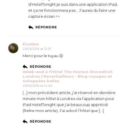
d’HotelTonight je suis dans une application iPad,
et ça ne fonctionnera pas… J’aurais du faire une
capture écran ^^
RÉPONDRE
Einalem
23/03/2015 at 12:37
Merci pour le tuyau 😉
RÉPONDRE
Week-end à l'Hôtel The Hoxton Shoreditch
Londres | ReverDailleurs - Blog voyages et
échappées belles
25/03/2015 at 14:40
[…] mon précédent article, j’ai réservé en dernière
minute mon hôtel à Londres via l’application pour
iPad HotelTonight que j’ai beaucoup apprécié
(Relire mon article). J’ai adoré l’hôtel que […]
RÉPONDRE