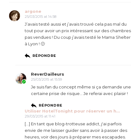
argone
25/03/2015 at 14:58
J’avais testé aussi et j’avais trouvé cela pas mal du
tout pour avoir un prix intéressant sur des chambres
pas vendues ! Du coup j’avais testé le Mama Shelter
à Lyon ! 🙂
RÉPONDRE
ReverDailleurs
25/03/2015 at 15:59
Je suis fan du concept même si ça demande une
certaine prise de risque… Je referai avec plaisir !
RÉPONDRE
Utiliser HotelTonight pour réserver un h...
29/03/2015 at 11:41
[…] En tant que blog-trotteuse addict, j'ai parfois
envie de me laisser guider sans avoir à passer des
heures, voir des jours à préparer mes escapades.