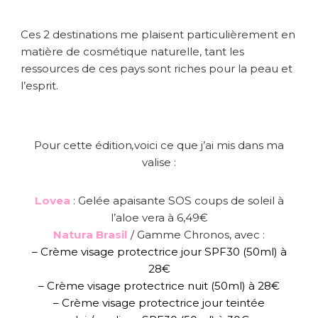
a
u
t
Ces 2 destinations me plaisent particulièrement en
é
matière de cosmétique naturelle, tant les
#
ressources de ces pays sont riches pour la peau et
6
l’esprit.
Pour cette édition
,
voici ce que j’ai mis dans ma
valise :
Lovea
: Gelée apaisante SOS coups de soleil à
l’aloe vera à 6,49€
Natura Brasil
/ Gamme Chronos, avec :
– Crème visage protectrice jour SPF30 (50ml) à
28€
– Crème visage protectrice nuit (50ml) à 28€
– Crème visage protectrice jour teintée