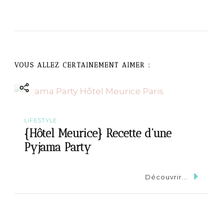
v
i
g
VOUS ALLEZ CERTAINEMENT AIMER :
a
t
LIFESTYLE
i
{Hôtel Meurice} Recette d’une
Pyjama Party
o
n
Découvrir...