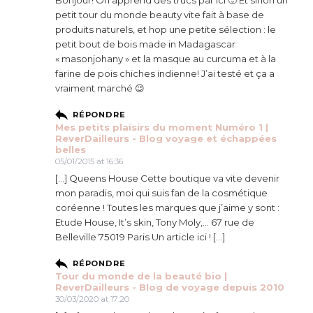
petit tour du monde beauty vite fait à base de
produits naturels, et hop une petite sélection : le
petit bout de bois made in Madagascar
« masonjohany » et la masque au curcuma et à la
farine de pois chiches indienne! J’ai testé et ça a
vraiment marché 😉
RÉPONDRE
Mes petits plaisirs du moment Numéro 1 |
ReverDailleurs - Blog voyage et échappées
belles
05/01/2015 at 16:36
[…] Queens House Cette boutique va vite devenir
mon paradis, moi qui suis fan de la cosmétique
coréenne ! Toutes les marques que j’aime y sont :
Etude House, It’s skin, Tony Moly,… 67 rue de
Belleville 75019 Paris Un article ici ! […]
RÉPONDRE
Tour du monde de la beauté bio |
ReverDailleurs - Blog de voyage depuis 2010
30/03/2020 at 17:20