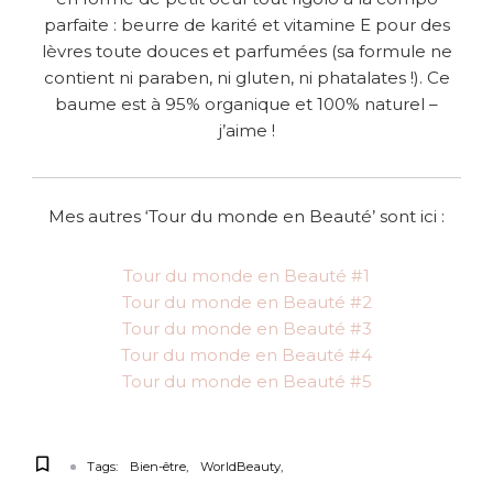
parfaite : beurre de karité et vitamine E pour des
lèvres toute douces et parfumées (sa formule ne
contient ni paraben, ni gluten, ni phatalates !). Ce
baume est à 95% organique et 100% naturel –
j’aime !
Mes autres ‘Tour du monde en Beauté’ sont ici :
Tour du monde en Beauté #1
Tour du monde en Beauté #2
Tour du monde en Beauté #3
Tour du monde en Beauté #4
Tour du monde en Beauté #5
Tags:
Bien-être
WorldBeauty