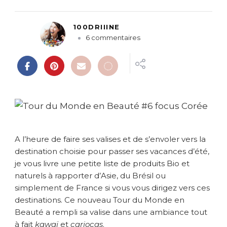
100DRIIINE
s
6 commentaires
u
r
T
o
u
r
d
u
M
A l’heure de faire ses valises et de s’envoler vers la
o
destination choisie pour passer ses vacances d’été,
n
je vous livre une petite liste de produits Bio et
d
naturels à rapporter d’Asie, du Brésil ou
e
e
simplement de France si vous vous dirigez vers ces
n
destinations. Ce nouveau Tour du Monde en
B
Beauté a rempli sa valise dans une ambiance tout
e
à fait
kawaï
et
cariocas
.