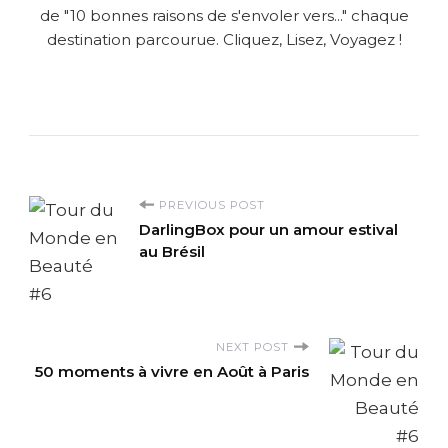
de "10 bonnes raisons de s'envoler vers..." chaque
destination parcourue. Cliquez, Lisez, Voyagez !
P
PREVIOUS POST
DarlingBox pour un amour estival
o
au Brésil
s
t
NEXT POST
50 moments à vivre en Août à Paris
N
a