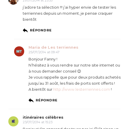
21/07/2014 at 23:33
j’adore ta sélection !!! j’ai hyper envie de tester les
terriennes depuis un moment, je pense craquer
bientôt
RÉPONDRE
Maria de Les terriennes
25/07/2014 at 09:47
Bonjour Fanny !
N’hésitez à vous rendre sur notre site internet ou
à nous demander conseil 😉
Je vous rappelle que pour deux produits achetés
jusqu’au 31 août, les frais de ports sont offerts !
A bientôt sur
http://www.lesterriennes.com
!
RÉPONDRE
itinéraires célèbres
23/07/2014 at 15:23
Bonjour! On apprend des trucs par ici 🙂 Et sinon un