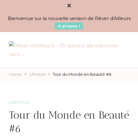
Bienvenue sur la nouvelle version de Rêver d'Ailleurs
A propos !
BLOG VOYAGES DEPUIS 2010
Rêver d'Ailleurs – 10
raisons de s'envoler vers…
Home
Lifestyle
Tour du Monde en Beauté #6
LIFESTYLE
Tour du Monde en Beauté
#6