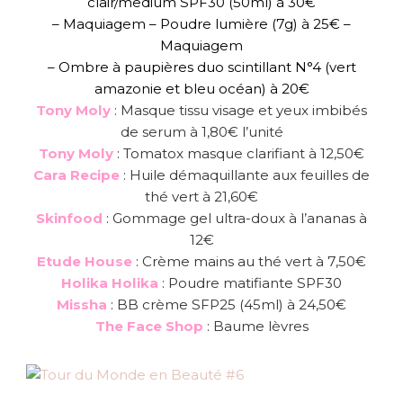
clair/medium SPF30 (50ml) à 30€
– Maquiagem – Poudre lumière (7g) à 25€ –
Maquiagem
– Ombre à paupières duo scintillant N°4 (vert
amazonie et bleu océan) à 20€
Tony Moly
: Masque tissu visage et yeux imbibés
de serum à 1,80€ l’unité
Tony Moly
: Tomatox masque clarifiant à 12,50€
Cara Recipe
: Huile démaquillante aux feuilles de
thé vert à 21,60€
Skinfood
: Gommage gel ultra-doux à l’ananas à
12€
Etude House
: Crème mains au thé vert à 7,50€
Holika Holika
: Poudre matifiante SPF30
Missha
: BB crème SFP25 (45ml) à 24,50€
The Face Shop
: Baume lèvres