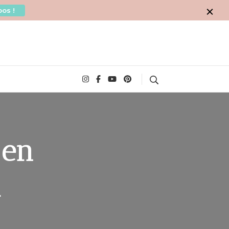
os !
Search
 en
l