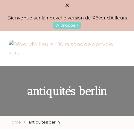
Bienvenue sur la nouvelle version de Rêver d'Ailleurs
A propos !
BLOG VOYAGES DEPUIS 2010
Rêver d'Ailleurs – 10
raisons de s'envoler vers…
antiquités berlin
Home
antiquités berlin