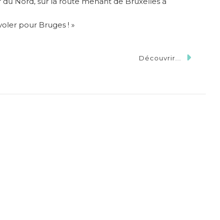
r du Nord, sur la route menant de Bruxelles à
oler pour Bruges ! »
Découvrir...