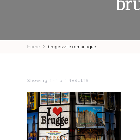
bru
Home
bruges ville romantique
Showing: 1 - 1 of 1 RESULTS