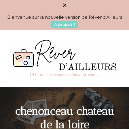
Bienvenue sur la nouvelle version de Rêver d'Ailleurs
A propos !
BLOG VOYAGES DEPUIS 2010
Rêver d'Ailleurs – 10
raisons de s'envoler vers…
chenonceau chateau
de la loire