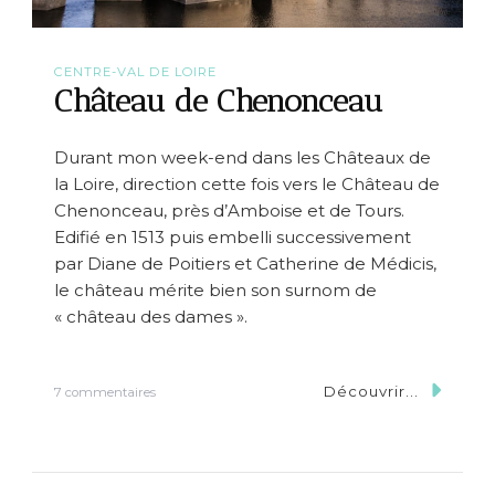
CENTRE-VAL DE LOIRE
Château de Chenonceau
Durant mon week-end dans les Châteaux de
la Loire, direction cette fois vers le Château de
Chenonceau, près d’Amboise et de Tours.
Edifié en 1513 puis embelli successivement
par Diane de Poitiers et Catherine de Médicis,
le château mérite bien son surnom de
« château des dames ».
Découvrir...
s
7 commentaires
u
r
C
h
â