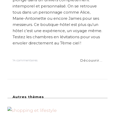
intemporel et personnalisé. On se retrouve
tous dans un personnage comme Alice,
Marie-Antoinette ou encore James pour ses
messieurs. Ce boutique-hôtel est plus qu’un
hôtel c’est une expérience, un voyage même.
Testez les chambres en lévitations pour vous
envoler directement au 7ème ciel !
Découvrir...
s
14 commentaires
u
r
{
P
a
r
i
Autres thèmes
s
}
H
ô