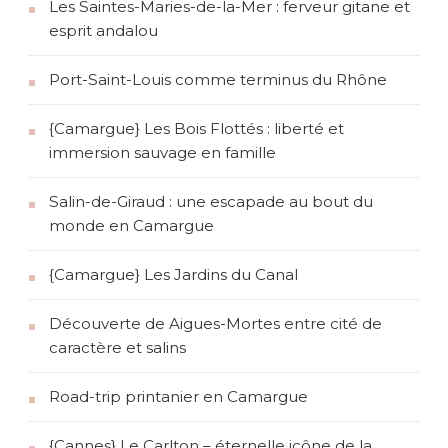
Les Saintes-Maries-de-la-Mer : ferveur gitane et
s
d
esprit andalou
e
s
M
Port-Saint-Louis comme terminus du Rhône
e
r
{Camargue} Les Bois Flottés : liberté et
v
e
immersion sauvage en famille
i
l
Salin-de-Giraud : une escapade au bout du
l
e
monde en Camargue
s
{Camargue} Les Jardins du Canal
Découverte de Aigues-Mortes entre cité de
caractère et salins
Road-trip printanier en Camargue
{Cannes} Le Carlton – éternelle icône de la