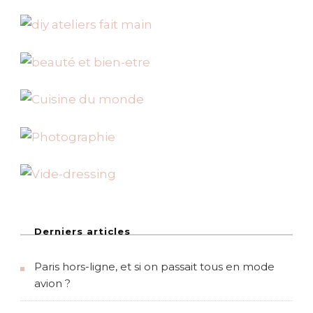
t
e
l
S
e
v
e
n
e
t
S
u
i
t
e
A
l
i
c
Derniers articles
e
a
Paris hors-ligne, et si on passait tous en mode
u
P
avion ?
a
y