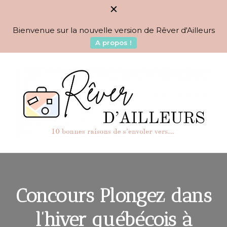
Bienvenue sur la nouvelle version de Rêver d'Ailleurs
A propos !
BLOG VOYAGES DEPUIS 2010
Rêver d'Ailleurs – 10
raisons de s'envoler vers…
Concours Plongez dans
l’hiver québécois à