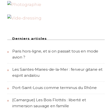
n
s
l
’
h
i
v
e
r
Derniers articles
q
u
Paris hors-ligne, et si on passait tous en mode
é
b
avion ?
é
c
Les Saintes-Maries-de-la-Mer : ferveur gitane et
o
i
esprit andalou
s
!
Port-Saint-Louis comme terminus du Rhône
{Camargue} Les Bois Flottés : liberté et
immersion sauvage en famille