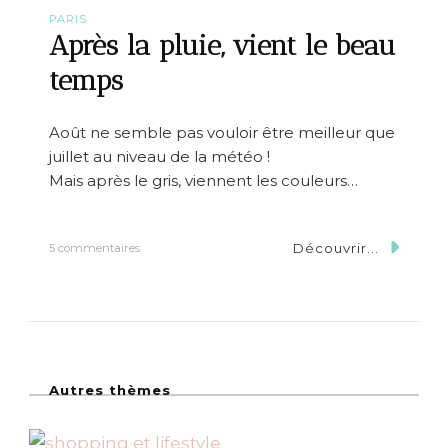
v
PARIS
e
Après la pluie, vient le beau
a
u
temps
à
P
a
Août ne semble pas vouloir être meilleur que
r
juillet au niveau de la météo !
i
s
Mais après le gris, viennent les couleurs…
Découvrir...
s
5 commentaires
u
r
A
p
r
è
s
Autres thèmes
l
a
p
l