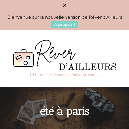
Bienvenue sur la nouvelle version de Rêver d'Ailleurs
A propos !
BLOG VOYAGES DEPUIS 2010
Rêver d'Ailleurs – 10
raisons de s'envoler vers…
été à paris