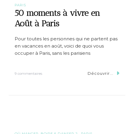
PARIS
50 moments à vivre en
Août à Paris
Pour toutes les personnes qui ne partent pas
en vacances en août, voici de quoi vous
occuper à Paris, sans les parisiens
Découvrir...
s
9 commentaires
u
r
5
0
m
o
m
e
n
t
s
OÙ MANGER, BOIRE & DANSER ?
PARIS