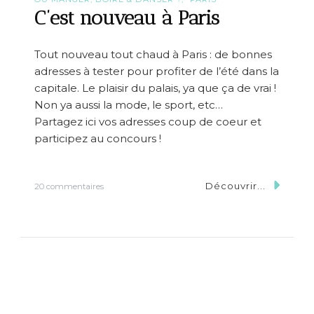
à
C’est nouveau à Paris
v
i
v
Tout nouveau tout chaud à Paris : de bonnes
r
adresses à tester pour profiter de l’été dans la
e
e
capitale. Le plaisir du palais, ya que ça de vrai !
n
Non ya aussi la mode, le sport, etc…
A
Partagez ici vos adresses coup de coeur et
o
û
participez au concours !
t
à
P
Découvrir...
s
a
20 commentaires
u
r
r
i
C
s
’
e
s
t
n
o
u