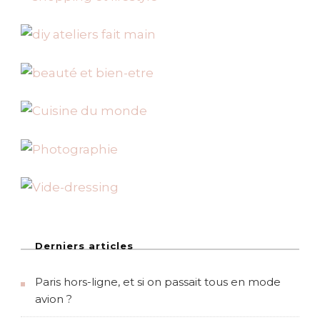
u
i
e
,
v
i
e
n
t
l
e
b
e
a
u
t
e
m
p
Derniers articles
s
Paris hors-ligne, et si on passait tous en mode
avion ?