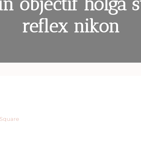
un objectif holga 
reflex nikon