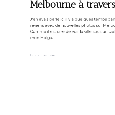
Melbourne à traver
J’en avais parlé ici il y a quelques temps d
reviens avec de nouvelles photos sur Melb
Comme il est rare de voir la ville sous un ciel 
mon Holga.
s
Un commentaire
u
r
M
e
l
b
o
u
r
n
e
à
t