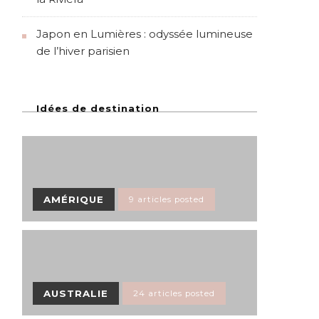
Japon en Lumières : odyssée lumineuse
de l’hiver parisien
Idées de destination
AMÉRIQUE
9 articles posted
AUSTRALIE
24 articles posted