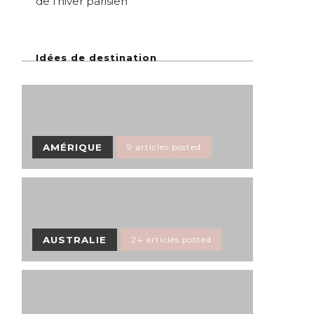
de l’hiver parisien
Idées de destination
AMÉRIQUE
9 articles posted
AUSTRALIE
24 articles posted