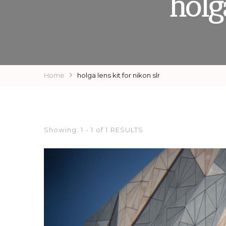
holg
Home
holga lens kit for nikon slr
Showing: 1 - 1 of 1 RESULTS