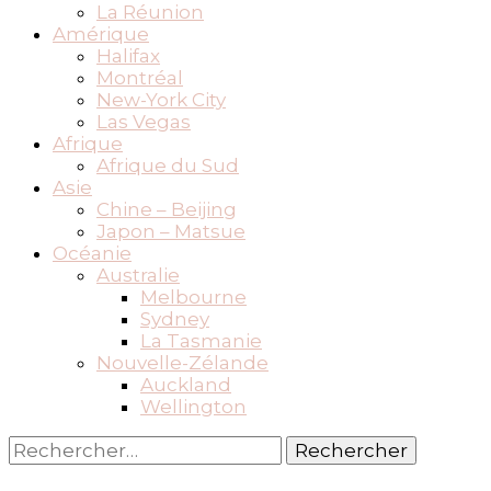
La Réunion
Amérique
Halifax
Montréal
New-York City
Las Vegas
Afrique
Afrique du Sud
Asie
Chine – Beijing
Japon – Matsue
Océanie
Australie
Melbourne
Sydney
La Tasmanie
Nouvelle-Zélande
Auckland
Wellington
Rechercher :