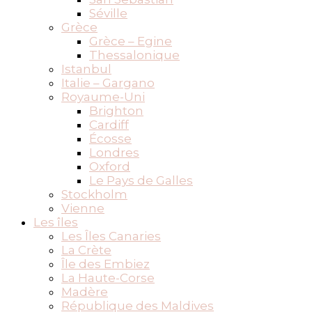
Séville
Grèce
Grèce – Egine
Thessalonique
Istanbul
Italie – Gargano
Royaume-Uni
Brighton
Cardiff
Écosse
Londres
Oxford
Le Pays de Galles
Stockholm
Vienne
Les îles
Les Îles Canaries
La Crète
Île des Embiez
La Haute-Corse
Madère
République des Maldives