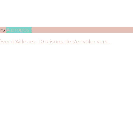
rs
A propos !
 de s'envoler vers…