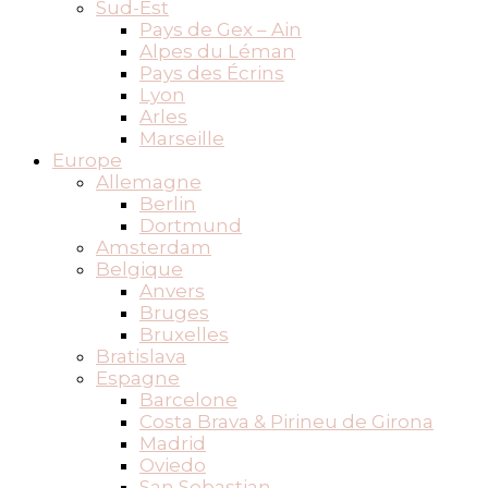
Sud-Est
Pays de Gex – Ain
Alpes du Léman
Pays des Écrins
Lyon
Arles
Marseille
Europe
Allemagne
Berlin
Dortmund
Amsterdam
Belgique
Anvers
Bruges
Bruxelles
Bratislava
Espagne
Barcelone
Costa Brava & Pirineu de Girona
Madrid
Oviedo
San Sebastian