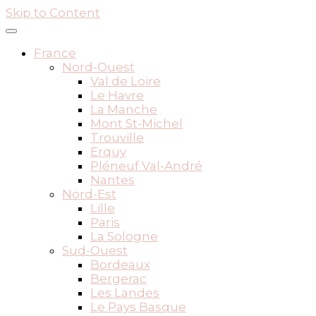
Skip to Content
France
Nord-Ouest
Val de Loire
Le Havre
La Manche
Mont St-Michel
Trouville
Erquy
Pléneuf Val-André
Nantes
Nord-Est
Lille
Paris
La Sologne
Sud-Ouest
Bordeaux
Bergerac
Les Landes
Le Pays Basque