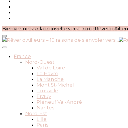
Bienvenue sur la nouvelle version de Rêver d'Ailleu
BLOG VOYAGES DEPUIS 2010
Rêver d'Ailleurs – 10 raisons
France
Nord-Ouest
Val de Loire
Le Havre
La Manche
Mont St-Michel
Trouville
Erquy
Pléneuf Val-André
Nantes
Nord-Est
Lille
Paris