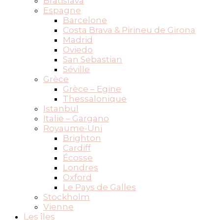
Bratislava
Espagne
Barcelone
Costa Brava & Pirineu de Girona
Madrid
Oviedo
San Sebastian
Séville
Grèce
Grèce – Egine
Thessalonique
Istanbul
Italie – Gargano
Royaume-Uni
Brighton
Cardiff
Écosse
Londres
Oxford
Le Pays de Galles
Stockholm
Vienne
Les îles