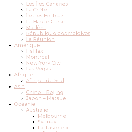
Les Îles Canaries
La Crète
Île des Embiez
La Haute-Corse
Madère
République des Maldives
La Réunion
Amérique
Halifax
Montréal
New-York City
Las Vegas
Afrique
Afrique du Sud
Asie
Chine – Beijing
Japon – Matsue
Océanie
Australie
Melbourne
Sydney
La Tasmanie