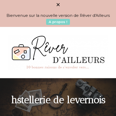
Bienvenue sur la nouvelle version de Rêver d'Ailleurs
A propos !
BLOG VOYAGES DEPUIS 2010
Rêver d'Ailleurs – 10
raisons de s'envoler vers…
hstellerie de levernois