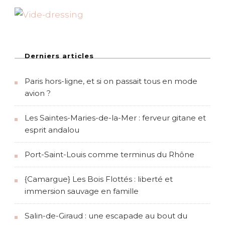
n
B
o
u
r
g
Derniers articles
o
g
Paris hors-ligne, et si on passait tous en mode
n
e
avion ?
Les Saintes-Maries-de-la-Mer : ferveur gitane et
esprit andalou
Port-Saint-Louis comme terminus du Rhône
{Camargue} Les Bois Flottés : liberté et
immersion sauvage en famille
Salin-de-Giraud : une escapade au bout du