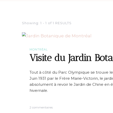
Showing: 1 - 1 of 1 RESULTS
MONTRÉAL
Visite du Jardin Bo
Tout à côté du Parc Olympique se trouve le
Juin 1931 par le Frère Marie-Victorin, le jar
absolument à revoir le Jardin de Chine en 
hivernale.
s
2 commentaires
u