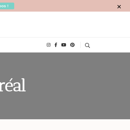
os !
Search
réal