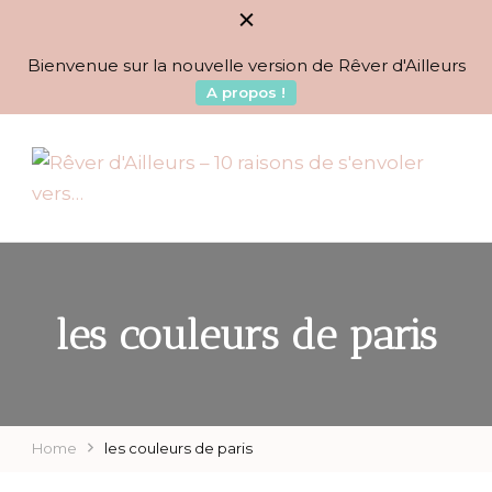
Bienvenue sur la nouvelle version de Rêver d'Ailleurs
A propos !
BLOG VOYAGES DEPUIS 2010
Rêver d'Ailleurs – 10
raisons de s'envoler vers…
les couleurs de paris
Home
les couleurs de paris